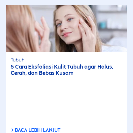
Kulit Kusam & Lelah
Kulit Kusam & Lelah
Kulit Normal
Tubuh
5 Cara Eksfoliasi Kulit Tubuh agar Halus,
Kulit Sangat Kering
Cerah, dan Bebas Kusam
Semua Jenis Kulit
FILTER YANG DIPILIH
BACA LEBIH LANJUT