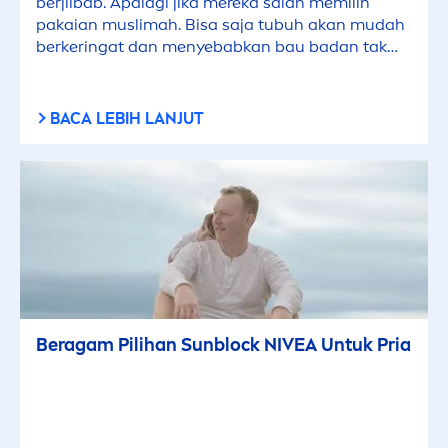
berjilbab. Apalagi jika mereka salah memilih
pakaian muslimah. Bisa saja tubuh akan mudah
berkeringat dan
men
yebabkan bau badan tak
sedap. Hanya dengan
men
gatasi keringat
berlebih lah cara cegah bau badan yang paling
efektif.
BACA LEBIH LANJUT
Beragam Pilihan
Sun
block
NIVEA
Untuk Pria