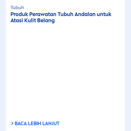
Perawatan Wajah
Tubuh
Produk Perawatan Tubuh Andalan untuk
Atasi Kulit Belang
Perlindungan Tubuh
Wajah
TIPE
Artikel
Kampanye
JENIS KULIT
BACA LEBIH LANJUT
Kulit Kering