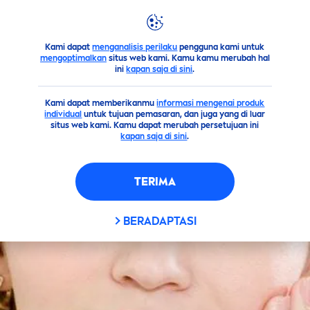
FILTER
Kami dapat
menganalisis perilaku
pengguna kami untuk
Saran
mengoptimalkan
situs web kami. Kamu kamu merubah hal
KATEGORI UTAMA
ini
kapan saja di sini
.
Kami dapat memberikanmu
Matahari
informasi mengenai produk
individual
untuk tujuan pemasaran, dan juga yang di luar
situs web kami. Kamu dapat merubah persetujuan ini
kapan saja di sini
.
Pria
TERIMA
Tubuh
BERADAPTASI
Wajah
JENIS PRODUK