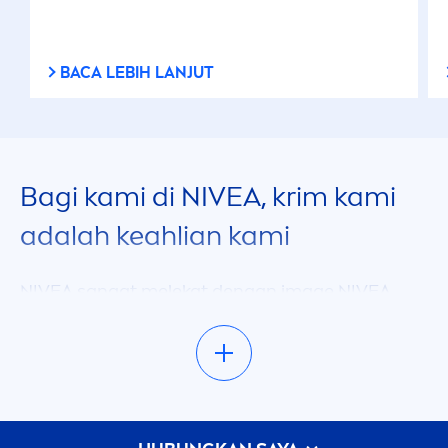
BACA LEBIH LANJUT
Bagi kami di
NIVEA
, krim kami
adalah keahlian kami
NIVEA
sangat melekat dengan image
NIVEA
Creme
, produk andalan kami yang melegenda.
Kualitas tinggi yang tidak diragukan
memberikan perawatan esensial bagi kulitmu,
kini tersedia dalam berbagai ukuran.
NIVEA
Creme
cocok untuk selalu
men
emanimu di
semua tempat - dingin, panas, di rumah