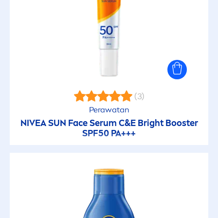
50+
FILTER YANG DIPILIH
(3)
Perawatan
NIVEA
SUN
Face Serum C&E Bright Booster
SPF50 PA+++