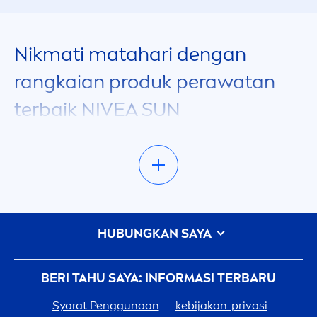
Nikmati matahari dengan
rangkaian produk perawatan
terbaik
NIVEA
SUN
Sebagai negara tropis, Indonesia memiliki
beragam tempat yang
men
yenangkan untuk
men
ikmati waktu di luar ruangan bersama
matahari. Jangan biarkan matahari
men
ghalangimu untuk bersenang-senang!
HUBUNGKAN SAYA
Selalu siapkan produk
NIVEA
SUN
yang telah
terbukti memberikan perawatan yang terbaik
untuk aktivitasmu dibawah sinar matahari.
BERI TAHU SAYA: INFORMASI TERBARU
Apapun kebutuhanmu, mulai dari perlindungan
Syarat Penggunaan
kebijakan-privasi
maksimal dari sinar UV yang berbahaya,