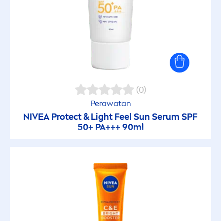
Protect & Moisture
Sun Protection
UV untuk Wajah
(0)
NILAI SPF
Perawatan
NIVEA
Protect
& Light Feel
Sun
Serum SPF
20
50+ PA+++ 90ml
30
33
50