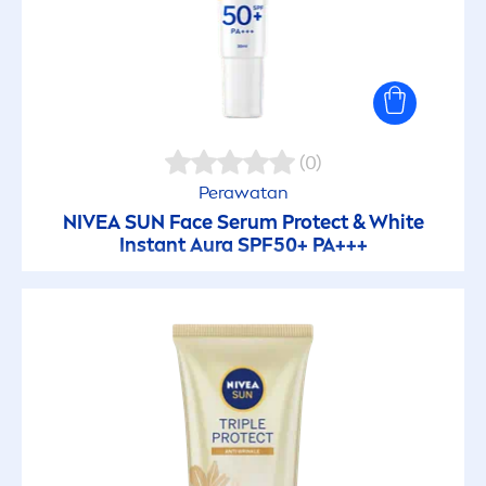
Anti-Aging
Cepat menyerap
Cocok sebelum make up
(0)
Perawatan
Melembabkan
NIVEA
SUN
Face Serum
Protect
&
White
Instant Aura SPF50+ PA+++
Mencerahkan
Menenangkan
Mengurangi produksi minyak
Menyegarkan