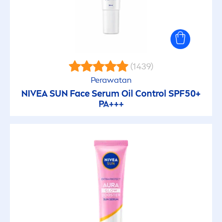
Kulit Berjerawat
Kulit Berminyak
Kulit Kusam & Lelah
(1439)
Perawatan
Kulit Normal
NIVEA
SUN
Face Serum Oil Control SPF50+
PA+++
Kulit sensitif
Semua Jenis Kulit
JENIS
Aktivasi tanning