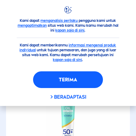
FILTER
Kami dapat
menganalisis perilaku
pengguna kami untuk
Sekilas Produk Kami
Matahari
mengoptimalkan
situs web kami. Kamu kamu merubah hal
JENIS PRODUK
ini
kapan saja di sini
.
Semua
Perawatan
Perawatan Wa
Kami dapat memberikanmu
Perawatan
informasi mengenai produk
individual
untuk tujuan pemasaran, dan juga yang di luar
situs web kami. Kamu dapat merubah persetujuan ini
kapan saja di sini
.
SARINGAN
URUTKAN
Perawatan
TERIMA
Perawatan Wajah
BERADAPTASI
Perlindungan Tubuh
JENIS KULIT