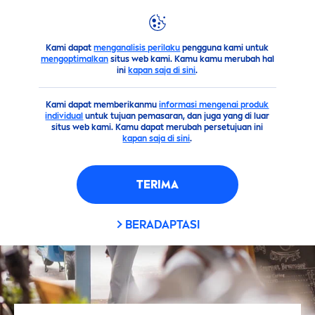
Kami dapat
menganalisis perilaku
pengguna kami untuk
Saran
Tetap Terlihat Segar Meskipun Berhijab di Saat Cua
mengoptimalkan
situs web kami. Kamu kamu merubah hal
ini
kapan saja di sini
.
Kami dapat memberikanmu
informasi mengenai produk
individual
untuk tujuan pemasaran, dan juga yang di luar
situs web kami. Kamu dapat merubah persetujuan ini
kapan saja di sini
.
TERIMA
BERADAPTASI