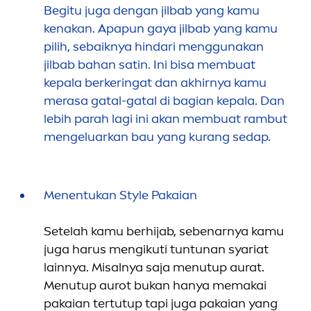
Begitu juga dengan jilbab yang kamu
kenakan. Apapun gaya jilbab yang kamu
pilih, sebaiknya hindari
men
ggunakan
jilbab bahan satin. Ini bisa membuat
kepala berkeringat dan akhirnya kamu
merasa gatal-gatal di bagian kepala. Dan
lebih parah lagi ini akan membuat rambut
men
geluarkan bau yang kurang sedap.
Men
entukan Style Pakaian
Setelah kamu berhijab, sebenarnya kamu
juga harus
men
gikuti tuntunan syariat
lainnya. Misalnya saja
men
utup aurat.
Men
utup aurot bukan hanya memakai
pakaian tertutup tapi juga pakaian yang