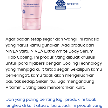
Agar badan tetap segar dan wangi, ini rahasia
yang harus kamu gunakan. Ada produk dari
NIVEA
yaitu
NIVEA
Extra
White
Body Serum
Hijab
Cool
ing. Ini produk yang dibuat khusus
untuk para hijabers dengan
Cool
ing Technology
yang
men
jaga kulit tetap segar. Seka
lip
un kamu
berkeringat, kamu tidak akan
men
geluarkan
bau tak sedap. Selain itu, juga
men
gandung
Vitamin
C yang bisa
men
cerahkan kulit.
Dan yang paling penting lagi, produk ini tidak
lengkep di kulit atau di baju. Jadi, ini produk yang