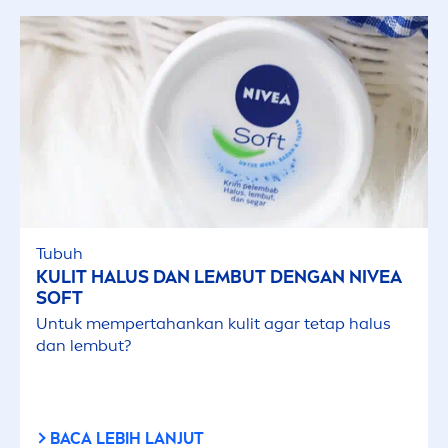
Kulit Kusam & Lelah
Kulit Kusam & Lelah
Kulit Normal
Kulit Sangat Kering
Tubuh
KULIT HALUS DAN LEMBUT DENGAN
NIVEA
Semua Jenis Kulit
SOFT
Untuk mempertahankan kulit agar tetap halus
dan lembut?
FILTER YANG DIPILIH
BACA LEBIH LANJUT