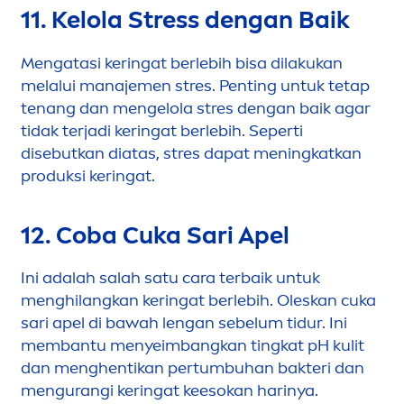
11. Kelola
Stress
dengan Baik
Men
gatasi keringat berlebih bisa dilakukan
melalui manaje
men
stres. Penting untuk tetap
tenang dan
men
gelola stres dengan baik agar
tidak terjadi keringat berlebih. Seperti
disebutkan diatas, stres dapat
men
ingkatkan
produksi keringat.
12. Coba Cuka Sari Apel
Ini adalah salah satu cara terbaik untuk
men
ghilangkan keringat berlebih. Oleskan cuka
sari apel di bawah lengan sebelum tidur. Ini
membantu
men
yeimbangkan tingkat pH kulit
dan
men
ghentikan pertumbuhan bakteri dan
men
gurangi keringat keesokan harinya.