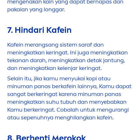
men
genakan kain yang dapat bernapas dan
pakaian yang longgar.
7. Hindari Kafein
Kafein merangsang sistem saraf dan
men
ingkatkan keringat. Ini juga
men
ingkatkan
tekanan darah,
men
ingkatkan detak jantung,
dan
men
ingkatkan kelenjar keringat.
Selain itu, jika kamu
men
yukai kopi atau
minuman panas berkafein lainnya, Kamu dapat
sangat berkeringat karena minuman panas
men
ingkatkan suhu tubuh dan
men
yebabkan
Kamu berkeringat. Cobalah untuk
men
gurangi
atau sepenuhnya
men
ghilangkan kafein.
8. Berhenti Merokok