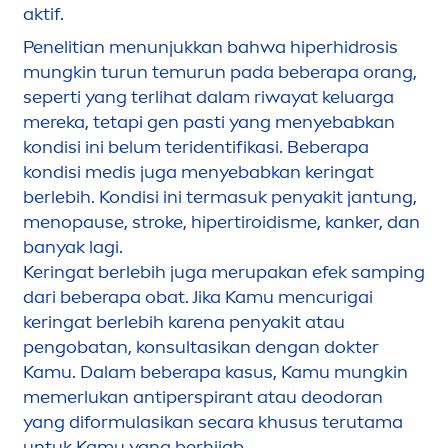
aktif.
Penelitian
men
unjukkan bahwa hiperhidrosis
mungkin turun temurun pada beberapa orang,
seperti yang terlihat dalam riwayat keluarga
mereka, tetapi gen pasti yang
men
yebabkan
kondisi ini belum teridentifikasi. Beberapa
kondisi medis juga
men
yebabkan keringat
berlebih. Kondisi ini termasuk penyakit jantung,
men
opause, stroke, hipertiroidisme, kanker, dan
banyak lagi.
Keringat berlebih juga merupakan efek samping
dari beberapa obat. Jika Kamu
men
curigai
keringat berlebih karena penyakit atau
pengobatan, konsultasikan dengan dokter
Kamu. Dalam beberapa kasus, Kamu mungkin
memerlukan antiperspirant atau deodoran
yang diformulasikan secara khusus terutama
untuk Kamu yang berhijab.