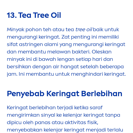
13. Tea Tree Oil
Minyak pohon teh atau tea
tree oil
baik untuk
men
gurangi keringat. Zat penting ini memiliki
sifat astringen alami yang
men
gurangi keringat
dan membantu melawan bakteri. Oleskan
minyak ini di bawah lengan setiap hari dan
bersihkan dengan air hangat setelah beberapa
jam. Ini membantu untuk
men
ghindari keringat.
Penyebab Keringat Berlebihan
Keringat berlebihan terjadi ketika saraf
men
girimkan sinyal ke kelenjar keringat tanpa
dipicu oleh panas atau aktivitas fisik,
men
yebabkan kelenjar keringat
men
jadi terlalu