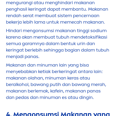
men
gurangi atau
men
ghindari makanan
penghasil keringat dapat membantu. Makanan
rendah serat membuat sistem pencernaan
bekerja lebih lama untuk memecah makanan.
Hindari
men
gonsumsi makanan tinggi sodium
karena akan membuat tubuh
men
detoksifikasi
semua garamnya dalam bentuk urin dan
keringat berlebih sehingga bagian dalam tubuh
men
jadi panas.
Makanan dan minuman lain yang bisa
men
yebabkan ketiak berkeringat antara lain:
makanan olahan, minuman keras atau
beralkohol, bawang putih dan bawang merah,
makanan berlemak, kafein, makanan panas
dan pedas dan minuman es atau dingin.
4.
Men
gonsumsi Makanan yang