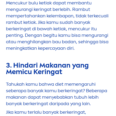
Men
cukur bulu ketiak dapat membantu
men
gurangi keringat berlebih. Rambut
mempertahankan kelembapan, tidak terkecuali
rambut ketiak. Jika kamu sudah banyak
berkeringat di bawah ketiak,
men
cukur itu
penting. Dengan begitu kamu bisa
men
gurangi
atau
men
ghilangkan bau badan, sehingga bisa
men
ingkatkan kepercayaan diri.
3. Hindari Makanan yang
Memicu Keringat
Tahukah kamu bahwa diet me
men
garuhi
seberapa banyak kamu berkeringat? Beberapa
makanan dapat
men
yebabkan tubuh lebih
banyak berkeringat daripada yang lain.
Jika kamu terlalu banyak berkeringat,