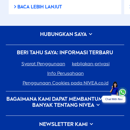
BACA LEBIH LANJUT
HUBUNGKAN SAYA
BERI TAHU SAYA: INFORMASI TERBARU
Syarat Penggunaan
kebijakan-privasi
Info Perusahaan
Penggunaan Cookies pada
NIVEA
.co.id
BAGAIMANA KAMI DAPAT MEMBANTUMU: LEBIH
Chat With Nivi
BANYAK TENTANG
NIVEA
Sejarah
NIVEA
- 100 Tahun Dalam Pembuatannya
NEWSLETTER KAMI
Karir Di Beiersdorf