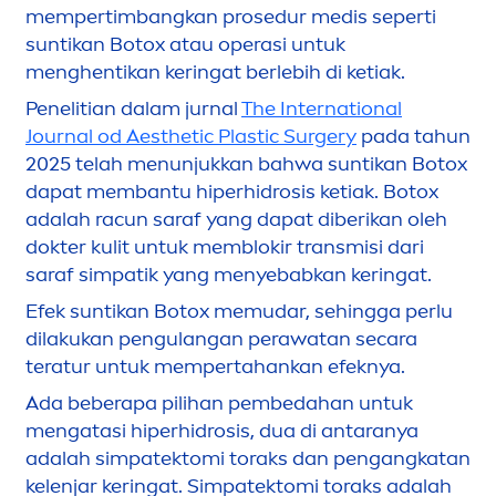
mempertimbangkan p
rose
dur medis seperti
sun
tikan Botox atau operasi untuk
men
ghentikan keringat berlebih di ketiak.
Penelitian dalam jurnal
The International
Journal od Aesthetic Plastic Surgery
pada tahun
2025 telah
men
unjukkan bahwa
sun
tikan Botox
dapat membantu hiperhidrosis ketiak. Botox
adalah racun saraf yang dapat diberikan oleh
dokter kulit untuk memblokir transmisi dari
saraf simpatik yang
men
yebabkan keringat.
Efek
sun
tikan Botox memudar, sehingga perlu
dilakukan pengulangan perawatan secara
teratur untuk mempertahankan efeknya.
Ada beberapa pilihan pembedahan untuk
men
gatasi hiperhidrosis, dua di antaranya
adalah simpatektomi toraks dan pengangkatan
kelenjar keringat. Simpatektomi toraks adalah