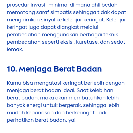
p
rose
dur invasif minimal di mana ahli bedah
memotong saraf simpatis sehingga tidak dapat
men
girimkan sinyal ke kelenjar keringat. Kelenjar
keringat juga dapat diangkat melalui
pembedahan
men
ggunakan berbagai teknik
pembedahan seperti eksisi, kuretase, dan sedot
lemak.
10.
Men
jaga Berat Badan
Kamu bisa
men
gatasi keringat berlebih dengan
men
jaga berat badan ideal. Saat kelebihan
berat badan, maka akan membutuhkan lebih
banyak energi untuk bergerak, sehingga lebih
mudah kepanasan dan berkeringat. Jadi
perhatikan berat badan, ya!