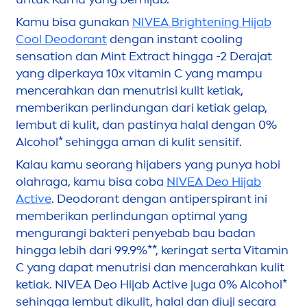
Kamu bisa gunakan
NIVEA
Brightening Hijab
Cool
Deodorant
dengan instant
cool
ing
sensation
dan Mint Extract hingga -2 Derajat
yang diperkaya 10x
vitamin
C yang mampu
men
cerahkan dan
men
utrisi kulit ketiak,
memberikan perlindungan dari ketiak gelap,
lembut di kulit, dan pastinya halal dengan 0%
Alcohol* sehingga aman di kulit sensitif.
Kalau kamu seorang hijabers yang punya hobi
olahraga, kamu bisa coba
NIVEA
Deo Hijab
Active
. Deodorant dengan antiperspirant ini
memberikan perlindungan optimal yang
men
gurangi bakteri penyebab bau badan
hingga lebih dari 99.9%**, keringat serta
Vitamin
C yang dapat
men
utrisi dan
men
cerahkan kulit
ketiak.
NIVEA
Deo Hijab
Active
juga 0% Alcohol*
sehingga lembut dikulit, halal dan diuji secara