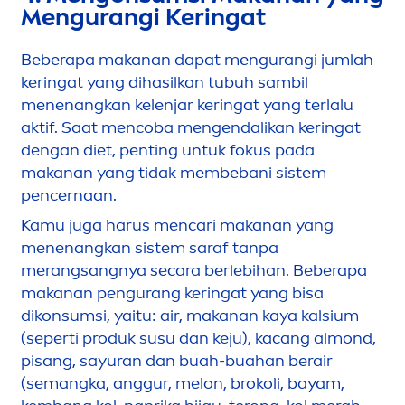
Men
gurangi Keringat
Beberapa makanan dapat
men
gurangi jumlah
keringat yang dihasilkan tubuh sambil
men
enangkan kelenjar keringat yang terlalu
aktif. Saat
men
coba
men
gendalikan keringat
dengan diet, penting untuk fokus pada
makanan yang tidak membebani sistem
pencernaan.
Kamu juga harus
men
cari makanan yang
men
enangkan sistem saraf tanpa
merangsangnya secara berlebihan. Beberapa
makanan pengurang keringat yang bisa
dikonsumsi, yaitu: air, makanan kaya kalsium
(seperti produk susu dan keju), kacang almond,
pisang, sayuran dan buah-buahan berair
(semangka, anggur, melon, brokoli, bayam,