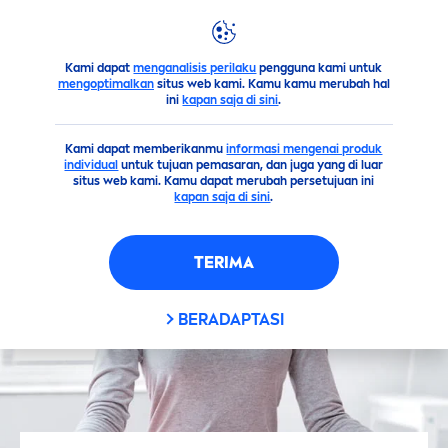
Kami dapat
menganalisis perilaku
pengguna kami untuk
Saran
13 Cara
Men
gatasi Keringat Berlebih bagi Hijabers
mengoptimalkan
situs web kami. Kamu kamu merubah hal
ini
kapan saja di sini
.
Kami dapat memberikanmu
informasi mengenai produk
individual
untuk tujuan pemasaran, dan juga yang di luar
situs web kami. Kamu dapat merubah persetujuan ini
kapan saja di sini
.
TERIMA
BERADAPTASI