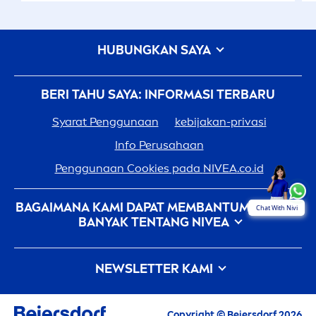
HUBUNGKAN SAYA
BERI TAHU SAYA: INFORMASI TERBARU
Syarat Penggunaan
kebijakan-privasi
Info Perusahaan
Penggunaan Cookies pada
NIVEA
.co.id
BAGAIMANA KAMI DAPAT MEMBANTUMU: LEBIH
Chat With Nivi
BANYAK TENTANG
NIVEA
Sejarah
NIVEA
- 100 Tahun Dalam Pembuatannya
NEWSLETTER KAMI
Karir Di Beiersdorf
Bagaimana
NIVEA
Memberikan Sentuhan Pada
Semua berita terbaru, tips perawatan, inspirasi
Alam
Copyright © Beiersdorf 2026