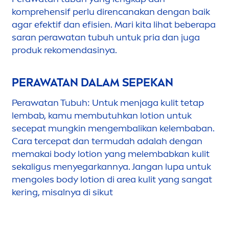
komprehensif perlu direncanakan dengan baik
agar efektif dan efisien. Mari kita lihat beberapa
saran perawatan tubuh untuk pria dan juga
produk reko
men
dasinya.
PERAWATAN DALAM SEPEKAN
Perawatan Tubuh: Untuk
men
jaga kulit tetap
lembab, kamu membutuhkan lotion untuk
secepat mungkin
men
gembalikan kelembaban.
Cara tercepat dan termudah adalah dengan
memakai body lotion yang melembabkan kulit
sekaligus
men
yegarkannya. Jangan lupa untuk
men
goles body lotion di area kulit yang sangat
kering, misalnya di sikut