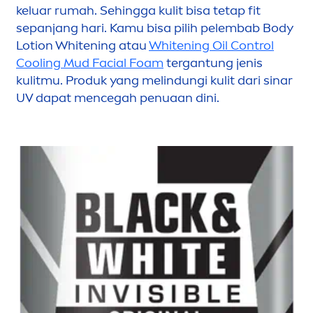
keluar rumah. Sehingga kulit bisa tetap fit
sepanjang hari. Kamu bisa pilih pelembab Body
Lotion
White
ning atau
White
ning Oil Control
Cool
ing Mud Facial Foam
tergantung jenis
kulitmu. Produk yang melindungi kulit dari sinar
UV dapat
men
cegah penuaan dini.