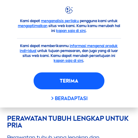
Kami dapat
menganalisis perilaku
pengguna kami untuk
Saran
Pria
Perawatan Tubuh Lengkap Untuk Pria
mengoptimalkan
situs web kami. Kamu kamu merubah hal
ini
kapan saja di sini
.
PERAWATAN TUBUH
Kami dapat memberikanmu
informasi mengenai produk
LENGKAP UNTUK PRIA
individual
untuk tujuan pemasaran, dan juga yang di luar
situs web kami. Kamu dapat merubah persetujuan ini
kapan saja di sini
.
TERIMA
PERAWATAN TUBUH LENGKAP
UNTUK PRIA
BERADAPTASI
PERAWATAN TUBUH LENGKAP UNTUK
PRIA
Perawatan tubuh yang lengkap dan