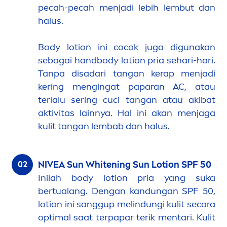
pecah-pecah
men
jadi lebih lembut dan
halus.
Body lotion ini cocok juga digunakan
sebagai handbody lotion pria sehari-hari.
Tanpa disadari tangan kerap
men
jadi
kering
men
gingat paparan AC, atau
terlalu sering cuci tangan atau akibat
aktivitas lainnya. Hal ini akan
men
jaga
kulit tangan lembab dan halus.
NIVEA
Sun
White
ning
Sun
Lotion SPF 50
Inilah body lotion pria yang suka
bertualang. Dengan kandungan SPF 50,
lotion ini sanggup melindungi kulit secara
optimal saat terpapar terik
men
tari. Kulit