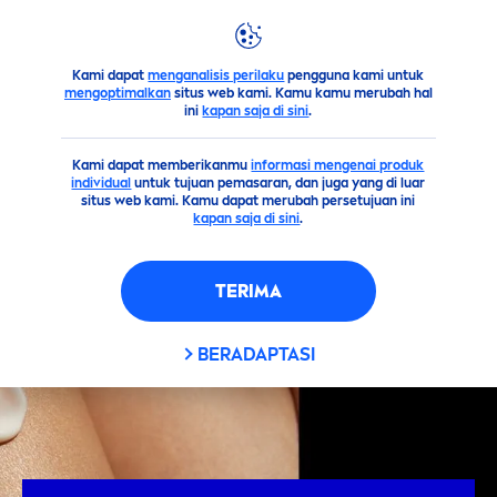
Kami dapat
menganalisis perilaku
pengguna kami untuk
Saran
Jangan Salah Pakai Body Lotion Pria
mengoptimalkan
situs web kami. Kamu kamu merubah hal
ini
kapan saja di sini
.
Kami dapat memberikanmu
informasi mengenai produk
individual
untuk tujuan pemasaran, dan juga yang di luar
situs web kami. Kamu dapat merubah persetujuan ini
kapan saja di sini
.
TERIMA
BERADAPTASI