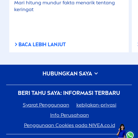
Mari hitung mundur fakta
men
arik tentang
keringat
BACA LEBIH LANJUT
HUBUNGKAN SAYA
BERI TAHU SAYA: INFORMASI TERBARU
Syarat Penggunaan
kebijakan-privasi
Info Perusahaan
Penggunaan Cookies pada
NIVEA
.co.id