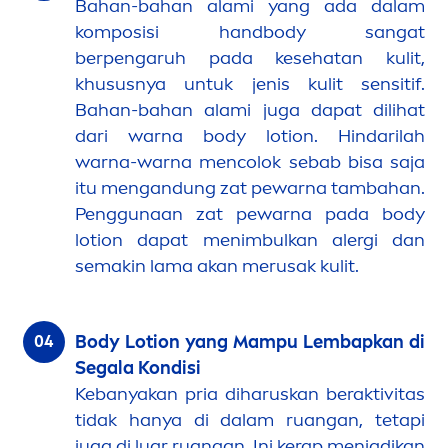
Bahan-bahan alami yang ada dalam
komposisi handbody sangat
berpengaruh pada kesehatan kulit,
khususnya untuk jenis kulit sensitif.
Bahan-bahan alami juga dapat dilihat
dari warna body lotion. Hindarilah
warna-warna
men
colok sebab bisa saja
itu
men
gandung zat pewarna tambahan.
Penggunaan zat pewarna pada body
lotion dapat
men
imbulkan alergi dan
semakin lama akan merusak kulit.
Body Lotion yang Mampu Lembapkan di
Segala Kondisi
Kebanyakan pria diharuskan beraktivitas
tidak hanya di dalam ruangan, tetapi
juga di luar ruangan. Ini kerap
men
jadikan