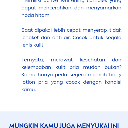
memiliki
active
white
ning complex yang
dapat
men
cerahkan dan
men
yamarkan
noda hitam.
Saat dipakai lebih cepat
men
yerap, tidak
lengket dan anti air. Cocok untuk segala
jenis kulit.
Ternyata, merawat kesehatan dan
kelembaban kulit pria mudah bukan?
Kamu hanya perlu segera memilih body
lotion pria yang cocok dengan kondisi
kamu.
MUNGKIN KAMU JUGA
MEN
YUKAI INI