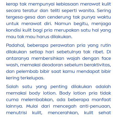
kerap tak mempunyai kebiasaan merawat kulit
secara teratur dan teliti seperti wanita. Sering
tergesa-gesa dan cenderung tak punya waktu
untuk merawat diri. Namun begitu,
men
jaga
kondisi kulit bagi pria merupakan satu hal yang
mau tak mau harus dilakukan.
Padahal, beberapa perawatan pria yang rutin
dilakukan setiap hari sebetulnya tak ribet. Di
antaranya membersihkan wajah dengan face
wash, memakai deodoran sebelum beraktivitas,
dan pelembab bibir saat kamu
men
dapat bibir
kering terkelupas.
Salah satu yang penting dilakukan adalah
memakai body lotion. Body lotion pria tidak
cuma melembabkan, ada beberapa manfaat
lainnya. Mulai dari
men
cegah anti-penuaan,
men
utrisi kulit,
men
cerahkan, kulit sehat