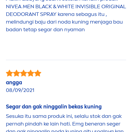
NIVEA
MEN
BLACK
&
WHITE
INVISIBLE
ORIGINAL
DEODORANT SPRAY karena sebagus itu ,
melindungi baju dari noda kuning
men
jaga bau
badan tetap segar dan nyaman
angga
08/09/2021
Segar dan gak ninggalin bekas kuning
Sesuka itu sama produk ini, selalu stok dan gak
pernah pindah ke lain hati. Emg beneran seger
dan gak ninggalin noda kuning gitu soalnya kan