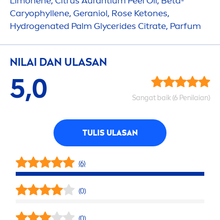
Limonene, Citrus Aurantium Peel Oil, Beta-
Caryophyllene, Geraniol,
Rose
Ketones,
Hydro
genated Palm Glycerides Citrate, Parfum
NILAI DAN ULASAN
5,0
Sangat baik (6 Penilaian)
TULIS ULASAN
(6)
(0)
(0)