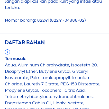
Jangan diaplikasikan pada kulit yang iritasi atau
terluka.
Nomor barang: 82241 (82241-04888-02)
DAFTAR BAHAN
Termasuk:
Aqua
, Aluminum Chloro
hydra
te, Isoceteth-20,
Dicaprylyl Ether, Butylene Glycol, Glyceryl
Isostearate, Palmitamidopropyltrimonium
Chloride, Laureth-7 Citrate, PEG-150 Distearate,
Propylene Glycol, Tocopherol, Citric Acid,
Tetramethyl Acetylocta
hydro
naphthalenes,
Pogostemon Cablin Oil, Linalyl Acetate,