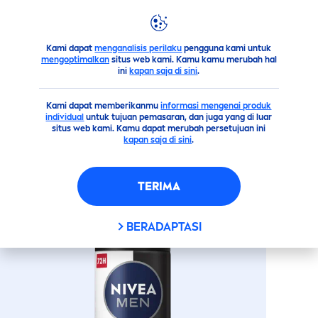
Kami dapat
menganalisis perilaku
pengguna kami untuk
Sekilas Produk Kami
Pria
Deodoran
Spray
NIVEA
M
mengoptimalkan
situs web kami. Kamu kamu merubah hal
ini
kapan saja di sini
.
(6)
Kami dapat memberikanmu
informasi mengenai produk
individual
untuk tujuan pemasaran, dan juga yang di luar
NIVEA
MEN
BLACK
&
WHITE
situs web kami. Kamu dapat merubah persetujuan ini
kapan saja di sini
.
INVISIBLE
ORIGINAL
SPRAY
150ML
TERIMA
BERADAPTASI