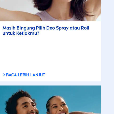
Masih Bingung Pilih Deo Spray atau Roll
untuk Ketiakmu?
BACA LEBIH LANJUT