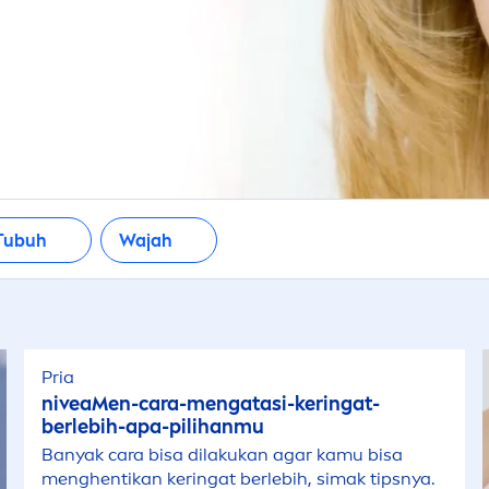
Tubuh
Wajah
Pria
nivea
Men
-cara-
men
gatasi-keringat-
berlebih-apa-pilihanmu
Banyak cara bisa dilakukan agar kamu bisa
men
ghentikan keringat berlebih, simak tipsnya.