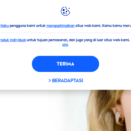
LIGHTS
DUNIA
NIVEA
rilaku
pengguna kami untuk
mengoptimalkan
situs web kami. Kamu kamu merub
oduk individual
untuk tujuan pemasaran, dan juga yang di luar situs web kami
sini
.
TERIMA
BERADAPTASI