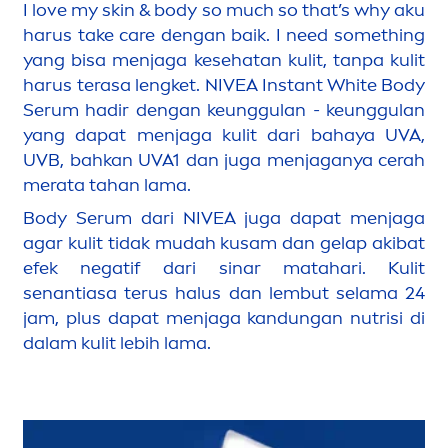
I love my
skin
& body so much so that’s why aku
harus take
care
dengan baik. I need something
yang bisa
men
jaga kesehatan kulit, tanpa kulit
harus terasa lengket.
NIVEA
Instant
White
Body
Serum hadir dengan keunggulan - keunggulan
yang dapat
men
jaga kulit dari bahaya UVA,
UVB, bahkan UVA1 dan juga
men
jaganya cerah
merata tahan lama.
Body Serum dari
NIVEA
juga dapat
men
jaga
agar kulit tidak mudah kusam dan gelap akibat
efek negatif dari sinar matahari. Kulit
senantiasa terus halus dan lembut selama 24
jam, plus dapat
men
jaga kandungan nutrisi di
dalam kulit lebih lama.