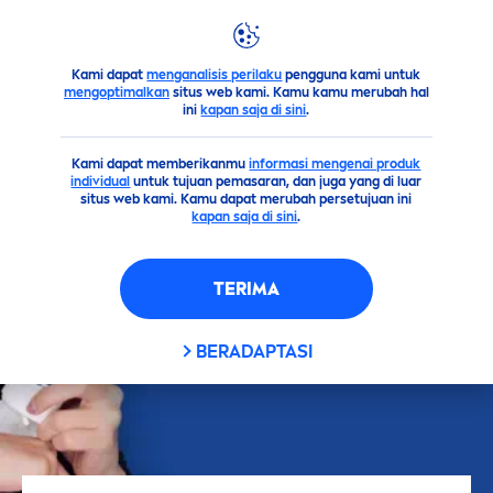
Kami dapat
menganalisis perilaku
pengguna kami untuk
Saran
Kulit
KULIT CERAH TAHAN LAMA SEPANJANG HAR
mengoptimalkan
situs web kami. Kamu kamu merubah hal
ini
kapan saja di sini
.
Kami dapat memberikanmu
informasi mengenai produk
individual
untuk tujuan pemasaran, dan juga yang di luar
situs web kami. Kamu dapat merubah persetujuan ini
kapan saja di sini
.
TERIMA
BERADAPTASI