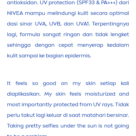
antioksidan. UV
protect
ion (SPF33 & PA+++) dari
NIVEA
mampu melindungi kulit secara optimal
dasi sinar UVA, UVB, dan UVA1. Terpentingnya
lagi, formula sangat ringan dan tidak lengket
sehingga dengan cepat
men
yerap kedalam
kulit sampai ke bagian epidermis.
It feels so
good
on my
skin
setiap kali
diaplikasikan. My
skin
feels moisturized and
most importantly
protect
ed from UV rays. Tidak
perlu takut lagi keluar di saat matahari bersinar.
Taking pretty selfies under the
sun
is not going