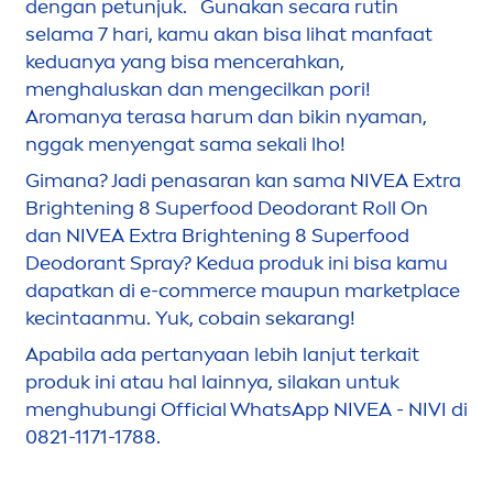
dengan petunjuk. Gunakan secara rutin
selama 7 hari, kamu akan bisa lihat manfaat
keduanya yang bisa
men
cerahkan,
men
ghaluskan dan
men
gecilkan pori!
Aromanya terasa harum dan bikin nyaman,
nggak
men
yengat sama sekali lho!
Gimana? Jadi penasaran kan sama
NIVEA
Extra
Brightening 8 Superfood Deodorant Roll On
dan
NIVEA
Extra Brightening 8 Superfood
Deodorant Spray? Kedua produk ini bisa kamu
dapatkan di e-commerce maupun marketplace
kecintaanmu. Yuk, cobain sekarang!
Apabila ada pertanyaan lebih lanjut terkait
produk ini atau hal lainnya, silakan untuk
men
ghubungi Official WhatsApp
NIVEA
- NIVI di
0821-1171-1788.