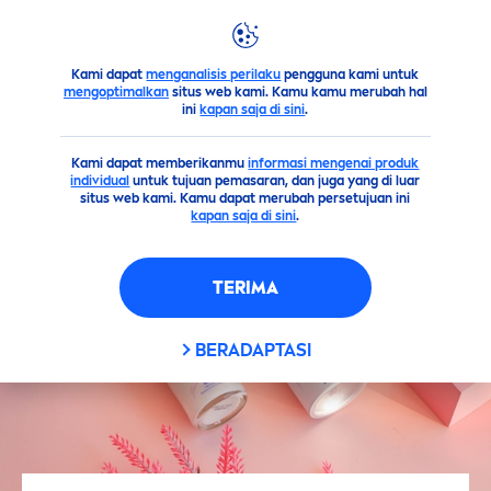
Kami dapat
menganalisis perilaku
pengguna kami untuk
Saran
Ketiak Juga Butuh Perawatan Berikut Produk yang 
mengoptimalkan
situs web kami. Kamu kamu merubah hal
ini
kapan saja di sini
.
Kami dapat memberikanmu
informasi mengenai produk
individual
untuk tujuan pemasaran, dan juga yang di luar
situs web kami. Kamu dapat merubah persetujuan ini
kapan saja di sini
.
TERIMA
BERADAPTASI