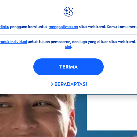
LIGHTS
DUNIA
NIVEA
FILTER
rilaku
pengguna kami untuk
mengoptimalkan
situs web kami. Kamu kamu merub
oduk individual
untuk tujuan pemasaran, dan juga yang di luar situs web kami
sini
.
tikel
TERIMA
ampanye
BERADAPTASI
ANG DIPILIH
TERAPKAN