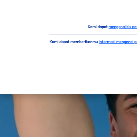
PRODUK
SARAN
HIGH
Saran
Pria
Kami dapat
menganalisis pe
Kami dapat memberikanmu
informasi mengenai pr
KATEGORI UTAMA
TIPE
Matahari
Ar
Pria
K
FILTER Y
Tubuh
Wajah