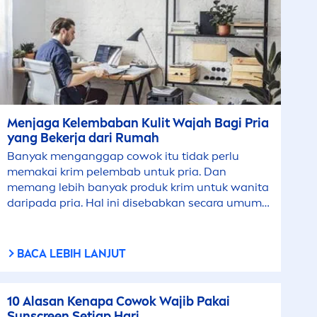
Men
jaga Kelembaban Kulit Wajah Bagi Pria
yang Bekerja dari Rumah
Banyak
men
ganggap cowok itu tidak perlu
memakai krim pelembab untuk pria. Dan
memang lebih banyak produk krim untuk wanita
daripada pria. Hal ini disebabkan secara umum
pria tidak mau
men
ggunakan krim pelembab
wajah.
BACA LEBIH LANJUT
10 Alasan Kenapa Cowok Wajib Pakai
Sun
screen Setiap Hari