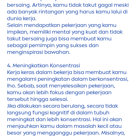
bersaing. Artinya, kamu tidak takut gagal meski
ada banyak rintangan yang harus kamu lalui di
dunia kerja.
Selain
men
dapatkan pekerjaan yang kamu
impikan, memiliki
men
tal yang kuat dan tidak
takut bersaing juga bisa membuat kamu
sebagai pemimpin yang sukses dan
men
ginspirasi bawahan.
4.
Men
ingkatkan Konsentrasi
Kerja keras dalam bekerja bisa membuat kamu
men
galami peningkatan dalam berkonsentrasi,
lho. Sebab, saat
men
yelesaikan pekerjaan,
kamu akan lebih fokus dengan pekerjaan
tersebut hingga selesai.
Jika dilakukan secara berulang, secara tidak
lang
sun
g fungsi kognitif di dalam tubuh
men
ingkat dan lebih konsentrasi. Hal ini akan
men
jauhkan kamu dalam masalah kecil atau
besar yang
men
gganggu pekerjaan. Misalnya,