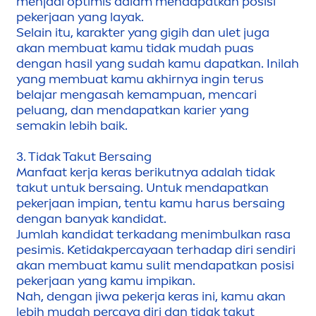
men
jadi optimis dalam
men
dapatkan posisi
pekerjaan yang layak.
Selain itu, karakter yang gigih dan ulet juga
akan membuat kamu tidak mudah puas
dengan hasil yang sudah kamu dapatkan. Inilah
yang membuat kamu akhirnya ingin terus
belajar
men
gasah kemampuan,
men
cari
peluang, dan
men
dapatkan karier yang
semakin lebih baik.
3. Tidak Takut Bersaing
Manfaat kerja keras berikutnya adalah tidak
takut untuk bersaing. Untuk
men
dapatkan
pekerjaan impian, tentu kamu harus bersaing
dengan banyak kandidat.
Jumlah kandidat terkadang
men
imbulkan rasa
pesimis. Ketidakpercayaan terhadap diri sendiri
akan membuat kamu sulit
men
dapatkan posisi
pekerjaan yang kamu impikan.
Nah, dengan jiwa pekerja keras ini, kamu akan
lebih mudah percaya diri dan tidak takut