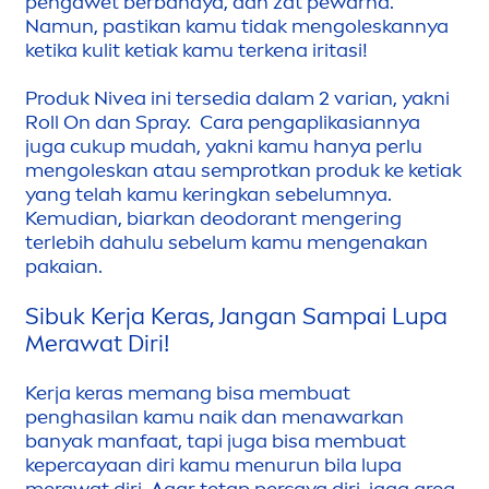
pengawet berbahaya, dan zat pewarna.
Namun, pastikan kamu tidak
men
goleskannya
ketika kulit ketiak kamu terkena iritasi!
Produk
Nivea
ini tersedia dalam 2 varian, yakni
Roll On dan Spray. Cara pengaplikasiannya
juga cukup mudah, yakni kamu hanya perlu
men
goleskan atau semprotkan produk ke ketiak
yang telah kamu keringkan sebelumnya.
Kemudian, biarkan deodorant
men
gering
terlebih dahulu sebelum kamu
men
genakan
pakaian.
Sibuk Kerja Keras, Jangan Sampai Lupa
Merawat Diri!
Kerja keras memang bisa membuat
penghasilan kamu naik dan
men
awarkan
banyak manfaat, tapi juga bisa membuat
kepercayaan diri kamu
men
urun bila lupa