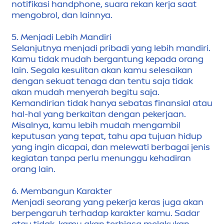
notifikasi handphone, suara rekan kerja saat
men
gobrol, dan lainnya.
5.
Men
jadi Lebih Mandiri
Selanjutnya
men
jadi pribadi yang lebih mandiri.
Kamu tidak mudah bergantung kepada orang
lain. Segala kesulitan akan kamu selesaikan
dengan sekuat tenaga dan tentu saja tidak
akan mudah
men
yerah begitu saja.
Kemandirian tidak hanya sebatas finansial atau
hal-hal yang berkaitan dengan pekerjaan.
Misalnya, kamu lebih mudah
men
gambil
keputusan yang tepat, tahu apa tujuan hidup
yang ingin dicapai, dan melewati berbagai jenis
kegiatan tanpa perlu
men
unggu kehadiran
orang lain.
6. Membangun Karakter
Men
jadi seorang yang pekerja keras juga akan
berpengaruh terhadap karakter kamu. Sadar