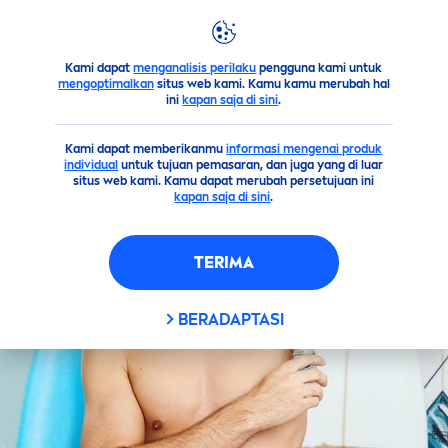
Kami dapat
menganalisis perilaku
pengguna kami untuk
Saran
Keringat Banting Tulang: Penghasilan Naik, Kepede
mengoptimalkan
situs web kami. Kamu kamu merubah hal
ini
kapan saja di sini
.
Kami dapat memberikanmu
informasi mengenai produk
individual
untuk tujuan pemasaran, dan juga yang di luar
situs web kami. Kamu dapat merubah persetujuan ini
kapan saja di sini
.
TERIMA
BERADAPTASI