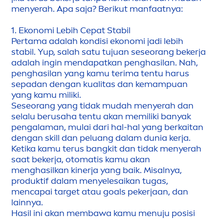
men
yerah. Apa saja? Berikut manfaatnya:
1. Ekonomi Lebih Cepat Stabil
Pertama adalah kondisi ekonomi jadi lebih
stabil. Yup, salah satu tujuan seseorang bekerja
adalah ingin
men
dapatkan penghasilan. Nah,
penghasilan yang kamu terima tentu harus
sepadan dengan kualitas dan kemampuan
yang kamu miliki.
Seseorang yang tidak mudah
men
yerah dan
selalu berusaha tentu akan memiliki banyak
pengalaman, mulai dari hal-hal yang berkaitan
dengan skill dan peluang dalam dunia kerja.
Ketika kamu terus bangkit dan tidak
men
yerah
saat bekerja, otomatis kamu akan
men
ghasilkan kinerja yang baik. Misalnya,
produktif dalam
men
yelesaikan tugas,
men
capai target atau goals pekerjaan, dan
lainnya.
Hasil ini akan membawa kamu
men
uju posisi