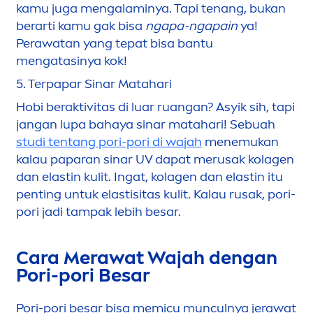
kamu juga
men
galaminya. Tapi tenang, bukan
berarti kamu gak bisa
ngapa-ngapain
ya!
Perawatan yang tepat bisa bantu
men
gatasinya kok!
5.
Terpapar Sinar Matahari
Hobi beraktivitas di luar ruangan? Asyik sih, tapi
jangan lupa bahaya sinar matahari! Sebuah
studi tentang pori-pori di wajah
men
emukan
kalau paparan sinar UV dapat merusak kolagen
dan elastin kulit. Ingat, kolagen dan elastin itu
penting untuk elastisitas kulit. Kalau rusak, pori-
pori jadi tampak lebih besar.
Cara Merawat Wajah dengan
Pori-pori Besar
Pori-pori besar bisa memicu munculnya jerawat