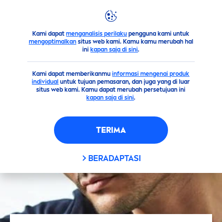
Kami dapat
menganalisis perilaku
pengguna kami untuk
Saran
Pria
5 Penyebab Pori-pori Besar di Wajah Pria
mengoptimalkan
situs web kami. Kamu kamu merubah hal
ini
kapan saja di sini
.
Kami dapat memberikanmu
informasi mengenai produk
individual
untuk tujuan pemasaran, dan juga yang di luar
situs web kami. Kamu dapat merubah persetujuan ini
kapan saja di sini
.
TERIMA
BERADAPTASI