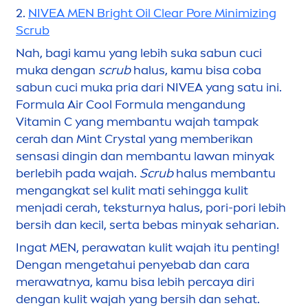
2.
NIVEA
MEN
Bright Oil Clear Pore Minimizing
Scrub
Nah, bagi kamu yang lebih suka sabun cuci
muka dengan
scrub
halus, kamu bisa coba
sabun cuci muka pria dari
NIVEA
yang satu ini.
Formula Air
Cool
Formula
men
gandung
Vitamin
C yang membantu wajah tampak
cerah dan Mint Crystal yang memberikan
sensasi dingin dan membantu lawan minyak
berlebih pada wajah.
Scrub
halus membantu
men
gangkat sel kulit mati sehingga kulit
men
jadi cerah, teksturnya halus, pori-pori lebih
bersih dan kecil, serta bebas minyak seharian.
Ingat
MEN
, perawatan kulit wajah itu penting!
Dengan
men
getahui penyebab dan cara
merawatnya, kamu bisa lebih percaya diri
dengan kulit wajah yang bersih dan sehat.