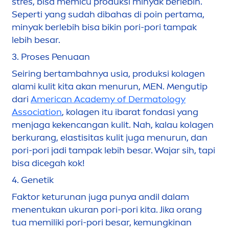
stres, bisa memicu produksi minyak berlebih.
Seperti yang sudah dibahas di poin pertama,
minyak berlebih bisa bikin pori-pori tampak
lebih besar.
3.
P
rose
s Penuaan
Seiring bertambahnya usia, produksi kolagen
alami kulit kita akan
men
urun,
MEN
.
Men
gutip
dari
American Academy of Dermatology
Association
, kolagen itu ibarat fondasi yang
men
jaga kekencangan kulit. Nah, kalau kolagen
berkurang, elastisitas kulit juga
men
urun, dan
pori-pori jadi tampak lebih besar. Wajar sih, tapi
bisa dicegah kok!
4.
Genetik
Faktor keturunan juga punya andil dalam
men
entukan ukuran pori-pori kita. Jika orang
tua memiliki pori-pori besar, kemungkinan