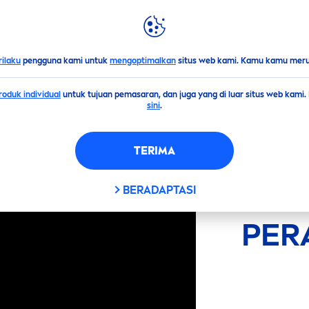
LIGHTS
DUNIA
NIVEA
rilaku
pengguna kami untuk
mengoptimalkan
situs web kami. Kamu kamu merub
oduk individual
untuk tujuan pemasaran, dan juga yang di luar situs web kami
sini
.
TERIMA
BERADAPTASI
PER