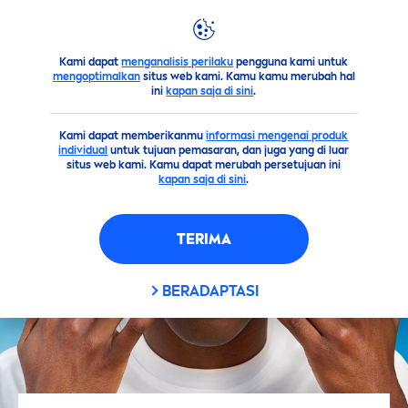
Kami dapat
menganalisis perilaku
pengguna kami untuk
Saran
Pria
Cara
Men
cegah Penuaan Dini pada Pria
mengoptimalkan
situs web kami. Kamu kamu merubah hal
ini
kapan saja di sini
.
Kami dapat memberikanmu
informasi mengenai produk
individual
untuk tujuan pemasaran, dan juga yang di luar
situs web kami. Kamu dapat merubah persetujuan ini
kapan saja di sini
.
TERIMA
BERADAPTASI