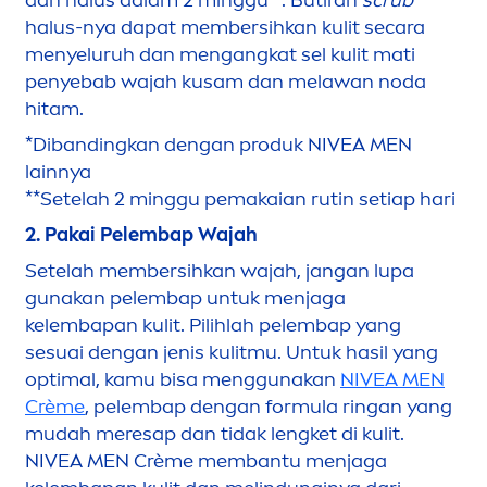
halus-nya dapat membersihkan kulit secara
men
yeluruh dan
men
gangkat sel kulit mati
penyebab wajah kusam dan melawan noda
hitam.
*Dibandingkan dengan produk
NIVEA
MEN
lainnya
**Setelah 2 minggu pemakaian rutin setiap hari
2. Pakai Pelembap Wajah
Setelah membersihkan wajah, jangan lupa
gunakan pelembap untuk
men
jaga
kelembapan kulit. Pilihlah pelembap yang
sesuai dengan jenis kulitmu. Untuk hasil yang
optimal, kamu bisa
men
ggunakan
NIVEA
MEN
Crème
, pelembap dengan formula ringan yang
mudah meresap dan tidak lengket di kulit.
NIVEA
MEN
Crème membantu
men
jaga