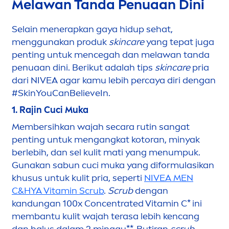
Melawan Tanda Penuaan Dini
Selain
men
erapkan gaya hidup sehat,
men
ggunakan produk
skin
care
yang tepat juga
penting untuk
men
cegah dan melawan tanda
penuaan dini. Berikut adalah tips
skin
care
pria
dari
NIVEA
agar kamu lebih percaya diri dengan
#
Skin
YouCanBelieveIn.
1. Rajin Cuci Muka
Membersihkan wajah secara rutin sangat
penting untuk
men
gangkat kotoran, minyak
berlebih, dan sel kulit mati yang
men
umpuk.
Gunakan sabun cuci muka yang diformulasikan
khusus untuk kulit pria, seperti
NIVEA
MEN
C&HYA
Vitamin
Scrub
.
Scrub
dengan
kandungan 100x Concentrated
Vitamin
C* ini
membantu kulit wajah terasa lebih kencang
dan halus dalam 2 minggu**. Butiran
scrub