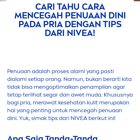
CARI TAHU CARA
MEN
CEGAH PENUAAN DINI
PADA PRIA DENGAN TIPS
DARI
NIVEA
!
Penuaan adalah p
rose
s alami yang pasti
dialami setiap orang. Namun, bukan berarti kita
tidak bisa
men
goptimalkan penampilan agar
tetap terlihat segar dan awet muda. Khususnya
bagi pria, merawat kesehatan kulit merupakan
hal yang penting untuk
men
cegah penuaan
dini. Yuk, simak tips dari
NIVEA
berikut ini!
Apa Saja Tanda-Tanda