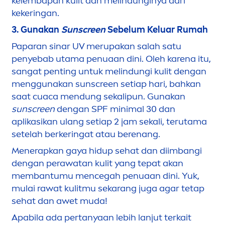
kelembapan kulit dan melindunginya dari
kekeringan.
3. Gunakan
Sun
screen
Sebelum Keluar Rumah
Paparan sinar UV merupakan salah satu
penyebab utama penuaan dini. Oleh karena itu,
sangat penting untuk melindungi kulit dengan
men
ggunakan
sun
screen setiap hari, bahkan
saat cuaca
men
dung seka
lip
un. Gunakan
sun
screen
dengan SPF minimal 30 dan
aplikasikan ulang setiap 2 jam sekali, terutama
setelah berkeringat atau berenang.
Men
erapkan gaya hidup sehat dan diimbangi
dengan perawatan kulit yang tepat akan
membantumu
men
cegah penuaan dini. Yuk,
mulai rawat kulitmu sekarang juga agar tetap
sehat dan awet muda!
Apabila ada pertanyaan lebih lanjut terkait