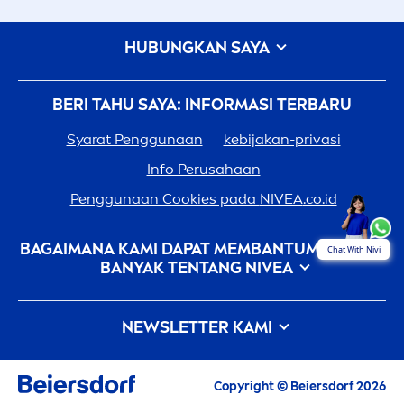
HUBUNGKAN SAYA
BERI TAHU SAYA: INFORMASI TERBARU
Syarat Penggunaan
kebijakan-privasi
Info Perusahaan
Penggunaan Cookies pada
NIVEA
.co.id
BAGAIMANA KAMI DAPAT MEMBANTUMU: LEBIH
Chat With Nivi
BANYAK TENTANG
NIVEA
Sejarah
NIVEA
- 100 Tahun Dalam Pembuatannya
NEWSLETTER KAMI
Karir Di Beiersdorf
Bagaimana
NIVEA
Memberikan Sentuhan Pada
Semua berita terbaru, tips perawatan, inspirasi
Alam
Copyright © Beiersdorf 2026
dan kesempatan untuk
men
dapatkan produk