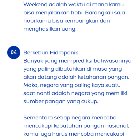
Weekend adalah waktu di mana kamu
bisa
men
jalankan hobi. Barangkali saja
hobi kamu bisa kembangkan dan
men
ghasilkan uang.
Berkebun Hi
drop
onik
Banyak yang memprediksi bahwasannya
yang paling dibutuhkan di masa yang
akan datang adalah ketahanan pangan.
Maka, negara yang paling kaya suatu
saat nanti adalah negara yang memiliki
sumber pangan yang cukup.
Se
men
tara setiap negara
men
coba
men
cukupi kebutuhan pangan nasional,
kamu juga harus
men
coba
men
cukupi