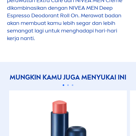
perawatan Extra
Care
dari
NIVEA
MEN
Creme
dikombinasikan dengan
NIVEA
MEN
Deep
Espresso Deodorant Roll On. Merawat badan
akan membuat kamu lebih segar dan lebih
semangat lagi untuk
men
ghadapi hari-hari
kerja nanti.
MUNGKIN KAMU JUGA
MEN
YUKAI INI