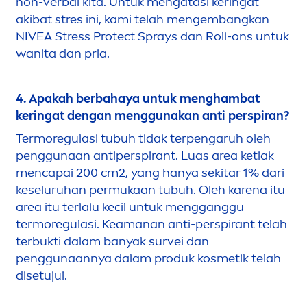
non-verbal kita. Untuk
men
gatasi keringat
akibat stres ini, kami telah
men
gembangkan
NIVEA
Stress
Protect
Sprays dan Roll-ons untuk
wanita dan pria.
4. Apakah berbahaya untuk
men
ghambat
keringat dengan
men
ggunakan anti perspiran?
Termoregulasi tubuh tidak terpengaruh oleh
penggunaan antiperspirant. Luas area ketiak
men
capai 200 cm2, yang hanya sekitar 1% dari
keseluruhan permukaan tubuh. Oleh karena itu
area itu terlalu kecil untuk
men
gganggu
termoregulasi. Keamanan anti-perspirant telah
terbukti dalam banyak survei dan
penggunaannya dalam produk kosmetik telah
disetujui.