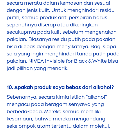
secara merata dalam kemasan dan sesuai
dengan jenis kulit. Untuk
men
ghindari residu
putih, semua produk anti perspiran harus
sepenuhnya diserap atau dikeringkan
secukupnya pada kulit sebelum
men
genakan
pakaian. Biasanya residu putih pada pakaian
bisa dilepas dengan
men
yikatnya. Bagi siapa
saja yang ingin
men
ghindari tanda putih pada
pakaian,
NIVEA
Invisible for
Black
&
White
bisa
jadi pilihan yang
men
arik.
10. Apakah produk saya bebas dari alkohol?
Sebenarnya, secara kimia istilah "alkohol"
men
gacu pada beragam senyawa yang
berbeda-beda. Mereka semua memiliki
kesamaan, bahwa mereka
men
gandung
sekelompok atom tertentu dalam molekul.