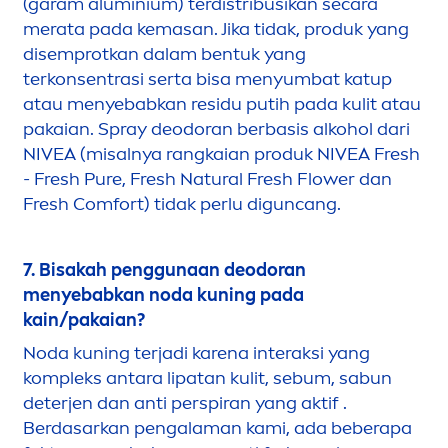
(garam aluminium) terdistribusikan secara
merata pada kemasan. Jika tidak, produk yang
disemprotkan dalam bentuk yang
terkonsentrasi serta bisa
men
yumbat katup
atau
men
yebabkan residu putih pada kulit atau
pakaian. Spray deodoran berbasis alkohol dari
NIVEA
(misalnya rangkaian produk
NIVEA
Fresh
-
Fresh
Pure
,
Fresh
Natural
Fresh
Flower dan
Fresh
Comfort) tidak perlu diguncang.
7. Bisakah penggunaan deodoran
men
yebabkan noda kuning pada
kain/pakaian?
Noda kuning terjadi karena interaksi yang
kompleks antara
lip
atan kulit, sebum, sabun
deterjen dan anti perspiran yang aktif .
Berdasarkan pengalaman kami, ada beberapa