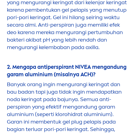
yang
men
gurangi keringat dari kelenjar keringat
karena pembentukan gel pelapis yang
men
utup
pori-pori keringat. Gel ini hilang seiring waktu
secara almi. Anti-perspiran juga memiliki efek
deo karena mereka
men
gurangi pertumbuhan
bakteri akibat pH yang lebih rendah dan
men
gurangi kelembaban pada axilla.
2.
Men
gapa antiperspirant
NIVEA
men
gandung
garam aluminium (misalnya ACH)?
Banyak orang ingin
men
gurangi keringat dan
bau badan tapi juga tidak ingin
men
dapatkan
noda keringat pada bajunya. Semua anti-
perspiran yang efektif
men
gandung garam
aluminium (seperti klorohidrat aluminium).
Garan ini membentuk gel plug pelapis pada
bagian terluar pori-pori keringat. Sehingga,