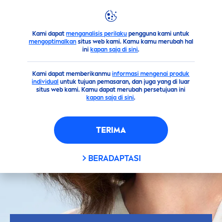
Kami dapat
menganalisis perilaku
pengguna kami untuk
Saran
FAQ
Pertanyaan tentang deodoran?
mengoptimalkan
situs web kami. Kamu kamu merubah hal
ini
kapan saja di sini
.
Kami dapat memberikanmu
informasi mengenai produk
individual
untuk tujuan pemasaran, dan juga yang di luar
situs web kami. Kamu dapat merubah persetujuan ini
kapan saja di sini
.
TERIMA
BERADAPTASI