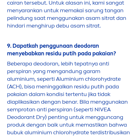
cairan tersebut. Untuk alasan ini, kami sangat
men
yarankan untuk memakai sarung tangan
pelindung saat
men
ggunakan asam sitrat dan
hindari
men
ghirup debu asam sitrat.
9. Dapatkah penggunaan deodoran
men
yebabkan residu putih pada pakaian?
Beberapa deodoran, lebih tepatnya anti
perspiran yang
men
gandung garam
aluminium, seperti Aluminium chloro
hydra
te
(ACH), bisa
men
inggalkan residu putih pada
pakaian dalam kondisi tertentu jika tidak
diaplikasikan dengan benar. Bila
men
ggunakan
semprotan anti perspiran (seperti
NIVEA
Deodorant Dry) penting untuk
men
gguncang
produk dengan baik untuk memastikan bahwa
bubuk aluminium chloro
hydra
te terdistribusikan