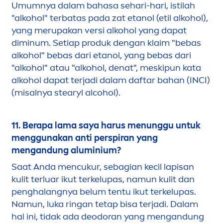
Umumnya dalam bahasa sehari-hari, istilah
"alkohol" terbatas pada zat etanol (etil alkohol),
yang merupakan versi alkohol yang dapat
diminum. Setiap produk dengan klaim "bebas
alkohol" bebas dari etanol, yang bebas dari
"alkohol" atau "alkohol, denat", meskipun kata
alkohol dapat terjadi dalam daftar bahan (INCI)
(misalnya stearyl alcohol).
11. Berapa lama saya harus
men
unggu untuk
men
ggunakan anti perspiran yang
men
gandung aluminium?
Saat Anda
men
cukur, sebagian kecil lapisan
kulit terluar ikut terkelupas, namun kulit dan
penghalangnya belum tentu ikut terkelupas.
Namun, luka ringan tetap bisa terjadi. Dalam
hal ini, tidak ada deodoran yang
men
gandung