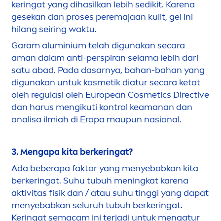
keringat yang dihasilkan lebih sedikit. Karena
gesekan dan p
rose
s peremajaan kulit, gel ini
hilang seiring waktu.
Garam aluminium telah digunakan secara
aman dalam anti-perspiran selama lebih dari
satu abad. Pada dasarnya, bahan-bahan yang
digunakan untuk kosmetik diatur secara ketat
oleh regulasi oleh European Cosmetics Directive
dan harus
men
gikuti kontrol keamanan dan
analisa ilmiah di Eropa maupun nasional.
3.
Men
gapa kita berkeringat?
Ada beberapa faktor yang
men
yebabkan kita
berkeringat. Suhu tubuh
men
ingkat karena
aktivitas fisik dan / atau suhu tinggi yang dapat
men
yebabkan seluruh tubuh berkeringat.
Keringat semacam ini terjadi untuk
men
gatur