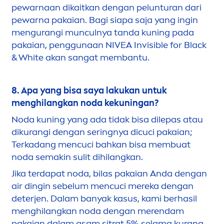
pewarnaan dikaitkan dengan pelunturan dari
pewarna pakaian. Bagi siapa saja yang ingin
men
gurangi munculnya tanda kuning pada
pakaian, penggunaan
NIVEA
Invisible for
Black
&
White
akan sangat membantu.
8. Apa yang bisa saya lakukan untuk
men
ghilangkan noda kekuningan?
Noda kuning yang ada tidak bisa dilepas atau
dikurangi dengan seringnya dicuci pakaian;
Terkadang
men
cuci bahkan bisa membuat
noda semakin sulit dihilangkan.
Jika terdapat noda, bilas pakaian Anda dengan
air dingin sebelum
men
cuci mereka dengan
deterjen. Dalam banyak kasus, kami berhasil
men
ghilangkan noda dengan merendam
pakaian dalam asam sitrat 5% selama kurang