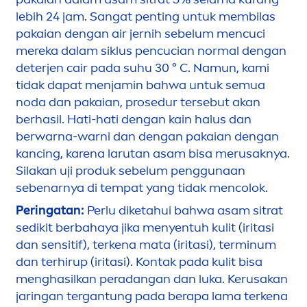
lebih 24 jam. Sangat penting untuk membilas
pakaian dengan air jernih sebelum
men
cuci
mereka dalam siklus pencucian normal dengan
deterjen cair pada suhu 30 ° C. Namun, kami
tidak dapat
men
jamin bahwa untuk semua
noda dan pakaian, p
rose
dur tersebut akan
berhasil. Hati-hati dengan kain halus dan
berwarna-warni dan dengan pakaian dengan
kancing, karena larutan asam bisa merusaknya.
Silakan uji produk sebelum penggunaan
sebenarnya di tempat yang tidak
men
colok.
Peringatan:
Perlu diketahui bahwa asam sitrat
sedikit berbahaya jika
men
yentuh kulit (iritasi
dan sensitif), terkena mata (iritasi), terminum
dan terhirup (iritasi). Kontak pada kulit bisa
men
ghasilkan peradangan dan luka. Kerusakan
jaringan tergantung pada berapa lama terkena