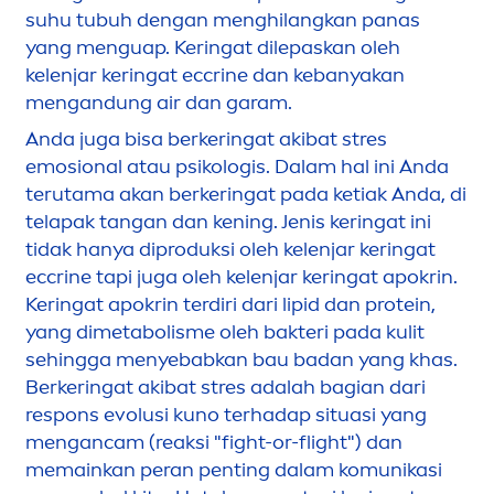
suhu tubuh dengan
men
ghilangkan panas
yang
men
guap. Keringat dilepaskan oleh
kelenjar keringat eccrine dan kebanyakan
men
gandung air dan garam.
Anda juga bisa berkeringat akibat stres
emosional atau psikologis. Dalam hal ini Anda
terutama akan berkeringat pada ketiak Anda, di
telapak tangan dan kening. Jenis keringat ini
tidak hanya diproduksi oleh kelenjar keringat
eccrine tapi juga oleh kelenjar keringat apokrin.
Keringat apokrin terdiri dari
lip
id dan protein,
yang dimetabolisme oleh bakteri pada kulit
sehingga
men
yebabkan bau badan yang khas.
Berkeringat akibat stres adalah bagian dari
respons evolusi kuno terhadap situasi yang
men
gancam (reaksi "fight-or-flight") dan
memainkan peran penting dalam komunikasi