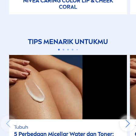
NIVEA
CARING
COLOR
LIP
& CHEEK
CORAL
TIPS
MEN
ARIK UNTUKMU
Tubuh
5 Perbedaan Micellar Water dan Toner: