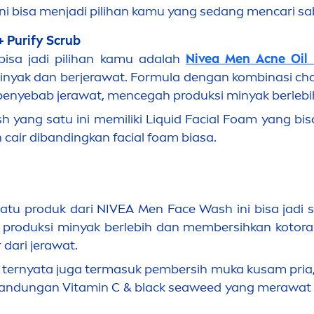
ni bisa
men
jadi pilihan kamu yang sedang
men
cari s
+ Purify Scrub
isa jadi pilihan kamu adalah
Nivea
Men
Acne Oil 
minyak dan berjerawat.
Formula dengan kombinasi charco
penyebab jerawat,
men
cegah
produksi minyak
berlebi
 yang satu ini memiliki L
iq
uid Facial Foam yang bi
h cair dibandingkan facial foam biasa.
satu produk dari
NIVEA
Men
Face Wash ini bisa jadi 
 produksi minyak berlebih dan membersihkan kotora
 dari jerawat.
i ternyata juga termasuk pembersih muka kusam pria,
 kandungan
Vitamin
C &
black
seaweed yang merawat wa