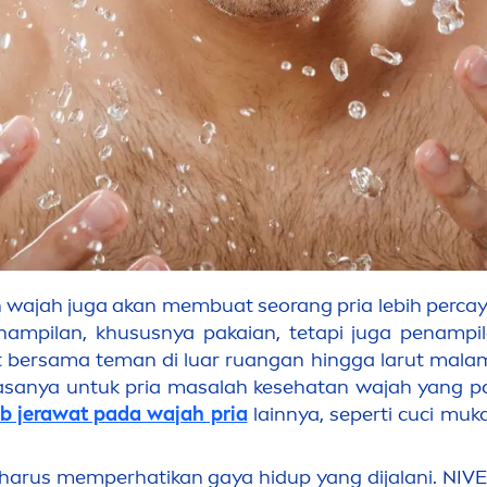
wajah juga akan membuat seorang pria lebih percaya
nampilan, khususnya pakaian, tetapi juga penamp
ut bersama teman di luar ruangan hingga larut malam
iasanya untuk pria masalah kesehatan wajah yang 
b jerawat pada wajah pria
lainnya, seperti cuci muk
 harus memperhatikan gaya hidup yang dijalani.
NIV