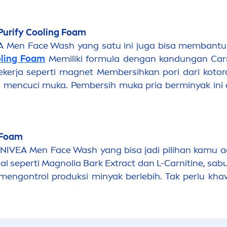
Purify
Cool
ing Foam
A
Men
Face Wash yang satu ini juga bisa membantu
l
ing Foam
Memiliki formula dengan kandungan
Car
kerja seperti magnet
Membersihkan pori dari koto
h
men
cuci muka. Pembersih muka pria berminyak ini
 Foam
NIVEA
Men
Face Wash yang bisa jadi pilihan kamu 
l seperti Magnolia Bark Extract dan L-Carnitine, sa
men
gontrol produksi minyak berlebih. Tak perlu kha