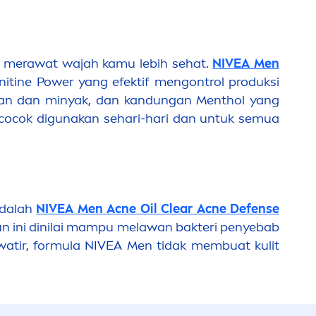
 merawat wajah kamu lebih sehat.
NIVEA
Men
nitine Power yang efektif
men
gontrol produksi
ran dan minyak
, dan kandungan
Men
thol yang
 cocok digunakan sehari-hari dan untuk semua
adalah
NIVEA
Men
Acne Oil Clear Acne Defense
bun ini dinilai mampu melawan bakteri penyebab
watir, formula
NIVEA
Men
tidak membuat kulit