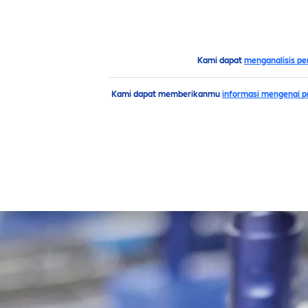
PRODUK
SARAN
HIGH
Saran
5 Face Wash Pria Terbaik Dari
NIVEA
Men
Kami dapat
menganalisis pe
Kami dapat memberikanmu
informasi mengenai pr