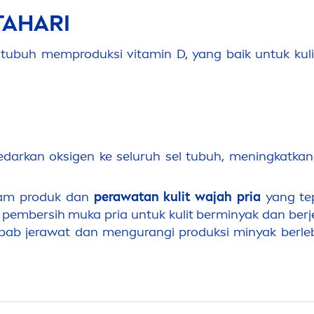
TAHARI
 tubuh memproduksi
vitamin
D,
yang
baik untuk kul
edarkan oksigen ke seluruh sel tubuh,
men
ingkatkan
agam produk dan
perawatan kulit wajah pria
yang te
pembersih muka pria untuk kulit berminyak dan ber
ebab jerawat dan
men
gurangi produksi minyak berl