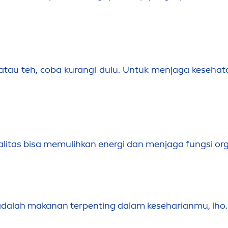
au teh, coba kurangi dulu. Untuk
men
jaga kesehata
ualitas bisa memulihkan energi dan
men
jaga fungsi or
adalah makanan terpenting dalam keseharianmu, lho.