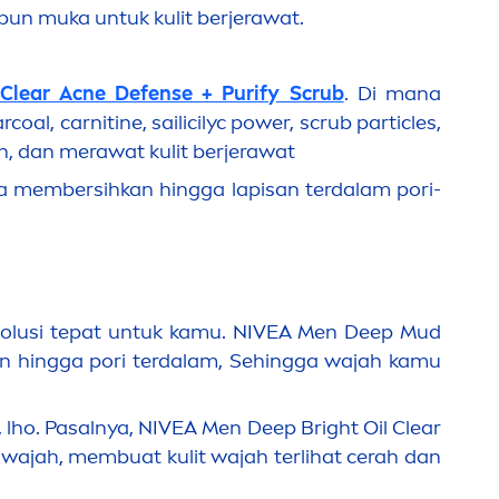
abun muka untuk kulit berjerawat.
Clear Acne Defense + Purify Scrub
. Di mana
al, carnitine, sailicilyc power, scrub particles,
h, dan merawat kulit berjerawat
sa membersihkan hingga lapisan terdalam pori-
solusi tepat untuk kamu
.
NIVEA
Men
Deep
Mud
n hingga pori terdalam,
Sehingga wajah kamu
 lho. Pasalnya,
NIVEA
Men
Deep
Bright Oil Clear
jah, membuat kulit wajah terlihat cerah dan