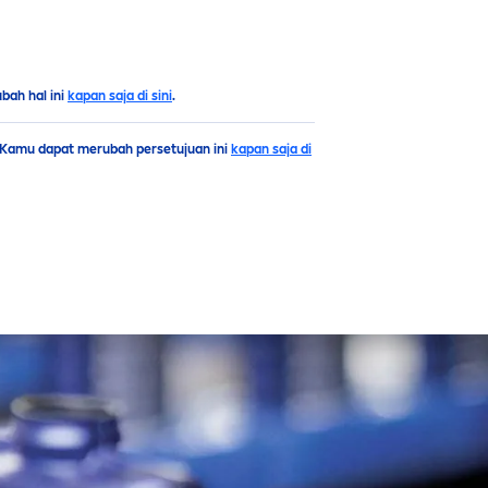
ah hal ini
kapan saja di sini
.
. Kamu dapat merubah persetujuan ini
kapan saja di