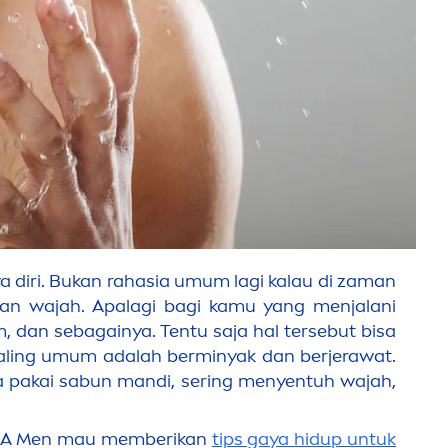
 diri. Bukan rahasia umum lagi kalau di zaman
ilan wajah. Apalagi bagi kamu yang
men
jalani
, dan sebagainya. Tentu saja hal tersebut bisa
paling umum adalah berminyak dan berjerawat.
a pakai sabun mandi, sering
men
yentuh wajah,
EA
Men
mau memberikan
tips gaya hidup untuk