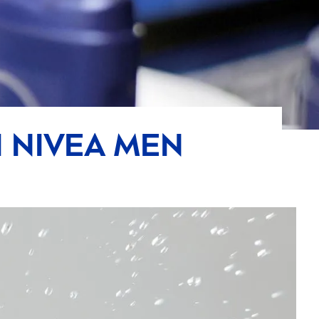
I
NIVEA
MEN