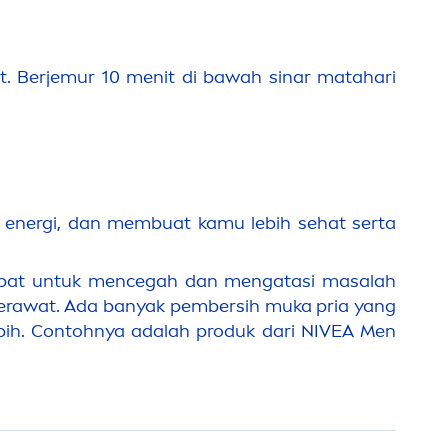
it.
Berjemur 10
men
it
di bawah sinar matahari
 energi, dan membuat kamu lebih sehat serta
pat untuk
men
cegah dan
men
gatasi masalah
jerawat. Ada banyak pembersih muka pria yang
ebih. Contohnya adalah produk dari
NIVEA
Men