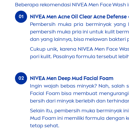
Beberapa reko
men
dasi
NIVEA
Men
Face Wash i
NIVEA
Men
Acne Oil Clear Acne Defense 
Pembersih muka pria berminyak yang b
pembersih muka pria ini untuk kulit ber
dan yang lainnya,
bisa melawan bakteri 
Cukup unik, karena
NIVEA
Men
Face Wash
pori kulit. Pasalnya formula tersebut lebi
N
IVEA
Men
Deep
Mud Facial Foam
Ingin wajah bebas minyak? Nah, salah 
Facial Foam
bisa membuat
men
gurangi
bersih dari minyak berlebih dan terhindar
Selain itu, pembersih muka berminyak in
Mud Foam ini
memiliki formula dengan
tetap sehat.