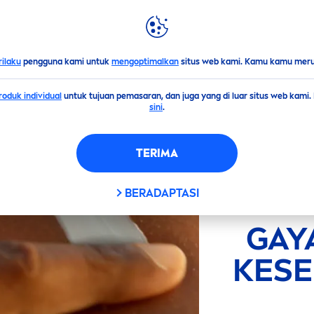
LIGHTS
DUNIA
NIVEA
-kulitmu
rilaku
pengguna kami untuk
mengoptimalkan
situs web kami. Kamu kamu merub
oduk individual
untuk tujuan pemasaran, dan juga yang di luar situs web kami
sini
.
TERIMA
BERADAPTASI
GAY
KESE