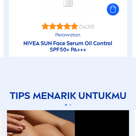
(1439)
Perawatan
NIVEA
SUN
Face Serum Oil Control
SPF50+ PA+++
TIPS
MEN
ARIK UNTUKMU