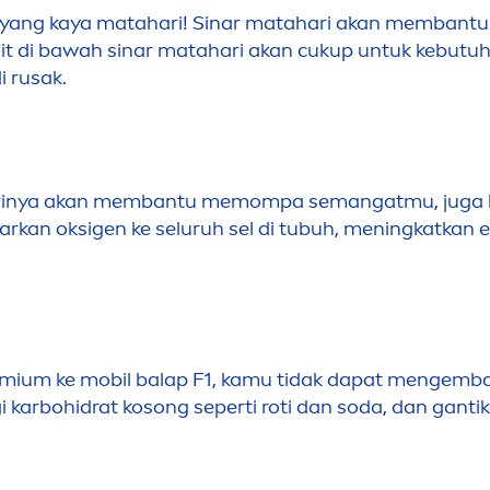
opis yang kaya matahari! Sinar matahari akan memba
n
it di bawah sinar matahari akan cukup untuk kebutu
i rusak.
p harinya akan membantu memompa semangatmu, juga 
arkan oksigen ke seluruh sel di tubuh,
men
ingkatkan
emium ke mobil balap F1, kamu tidak dapat
men
gemba
i karbohidrat kosong seperti roti dan soda, dan gant