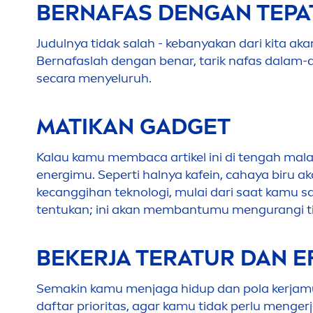
BERNAFAS DENGAN TEPA
Judulnya tidak salah - kebanyakan dari kita a
Bernafaslah dengan benar, tarik nafas dalam
secara
men
yeluruh.
MATIKAN GADGET
Kalau kamu membaca artikel ini di tengah malam
energimu. Seperti halnya kafein, cahaya biru
kecanggihan teknologi, mulai dari saat kamu s
tentukan; ini akan membantumu
men
gurangi t
BEKERJA TERATUR DAN E
Semakin kamu
men
jaga hidup dan pola kerjam
daftar prioritas, agar kamu tidak perlu
men
ger