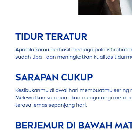
TIDUR TERATUR
Apabila kamu berhasil
men
jaga pola istirahat
sudah tiba - dan
men
ingkatkan kualitas tidurmu
SARAPAN CUKUP
Kesibukanmu di awal hari membuatmu sering 
Melewatkan sarapan akan
men
gurangi metabo
terasa lemas sepanjang hari.
BERJEMUR DI BAWAH MA