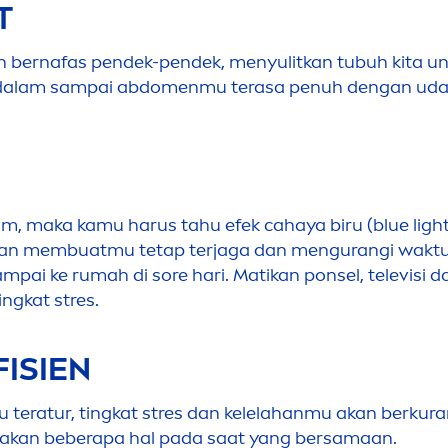
T
kan bernafas pendek-pendek,
men
yulitkan tubuh kita u
-dalam sampai abdo
men
mu terasa penuh dengan uda
, maka kamu harus tahu efek cahaya biru (blue light)
 akan membuatmu tetap terjaga dan
men
gurangi wakt
ampai ke rumah di sore hari. Matikan ponsel, televis
ingkat stres.
FISIEN
u teratur, tingkat stres dan kelelahanmu akan berkura
jakan beberapa hal pada saat yang bersamaan.