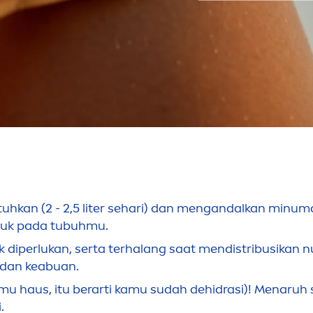
hkan (2 - 2,5 liter sehari) dan
men
gandalkan minuman
ruk pada tubuhmu.
 diperlukan, serta terhalang saat
men
distribusikan n
 dan keabuan.
 haus, itu berarti kamu sudah dehidrasi)!
Men
aruh 
.