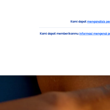
PRODUK
SARAN
HIGH
Saran
Pria
nivea
Men
-gaya-hidup-untuk-kesehatan
Kami dapat
menganalisis pe
Kami dapat memberikanmu
informasi mengenai pr