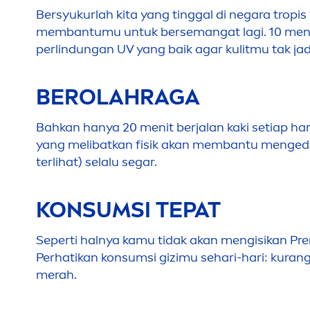
Bersyukurlah kita yang tinggal di negara tr
membantumu untuk bersemangat lagi. 10
me
perlindungan UV yang baik agar kulitmu tak jad
BEROLAHRAGA
Bahkan hanya 20
men
it berjalan kaki setia
yang melibatkan fisik akan membantu
men
ged
terlihat) selalu segar.
KONSUMSI TEPAT
Seperti halnya kamu tidak akan
men
gisikan Pr
Perhatikan konsumsi gizimu sehari-hari: kurang
merah.