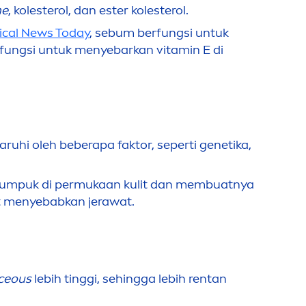
ne
, kolesterol, dan ester kolesterol.
ical News Today
, sebum berfungsi untuk
erfungsi untuk
men
yebarkan
vitamin
E di
garuhi oleh beberapa faktor, seperti genetika,
umpuk di permukaan kulit dan membuatnya
t
men
yebabkan jerawat.
ceous
lebih tinggi, sehingga lebih rentan