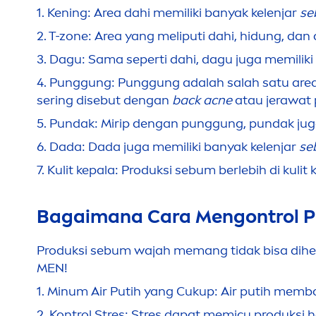
1.
Kening: Area dahi memiliki banyak kelenjar
se
2.
T-zone: Area yang me
lip
uti dahi, hidung, dan
3.
Dagu: Sama seperti dahi, dagu juga memiliki
4.
Punggung: Punggung adalah salah satu area 
sering disebut dengan
back acne
atau jerawat 
5.
Pundak: Mirip dengan punggung, pundak juga
6.
Dada: Dada juga memiliki banyak kelenjar
se
7.
Kulit kepala: Produksi sebum berlebih di kulit
Bagaimana Cara
Men
gontrol 
Produksi sebum wajah memang tidak bisa dihe
MEN
!
1.
Minum Air Putih yang Cukup: Air putih mem
2.
Kontrol Stres: Stres dapat memicu produksi 