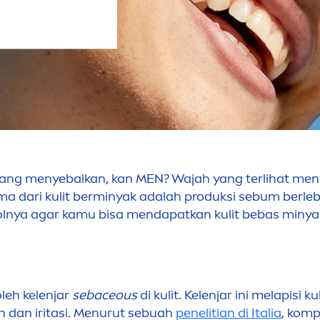
dang
men
yebalkan, kan
MEN
? Wajah yang terlihat
men
a dari kulit berminyak adalah produksi sebum berlebi
olnya agar kamu bisa
men
dapatkan kulit bebas minya
leh kelenjar
sebaceous
di kulit. Kelenjar ini melapisi
 dan iritasi.
Men
urut sebuah
penelitian di Italia
, komp