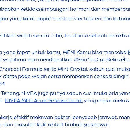
ebabkan ketidakseimbangan hormon dan memperban
gan yang kotor dapat
men
transfer bakteri dan koto
kan wajah secara rutin, terutama setelah beraktivi
ia yang tepat untuk kamu,
MEN
! Kamu bisa
men
coba
 di wajahmu dan
men
dapatkan #
Skin
YouCanBelieveIn.
harcoal Formula serta Mint Crystal, sabun cuci muk
ek
detox
pada wajah serta memberikan sensasi dingin
ol
!
 Tenang,
NIVEA
juga punya sabun cuci muka pria yan
an
NIVEA
MEN
Acne Defense Foam
yang dapat melawa
kerja efektif melawan bakteri penyebab jerawat,
men
r dari masalah kulit akibat timbulnya jerawat.