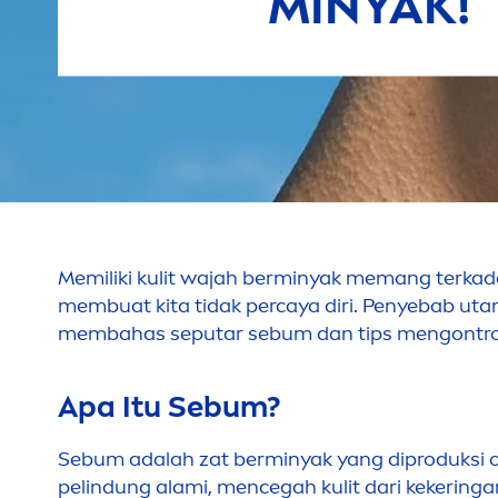
MINYAK!
Memiliki kulit wajah berminyak memang terka
membuat kita tidak percaya diri. Penyebab utam
membahas seputar sebum dan tips
men
gontr
Apa Itu Sebum?
Sebum adalah zat berminyak yang diproduksi o
pelindung alami,
men
cegah kulit dari kekeringan