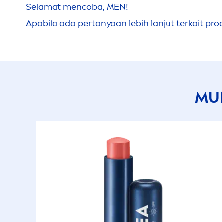
Selamat
men
coba,
MEN
!
Apabila ada pertanyaan lebih lanjut terkait prod
MU