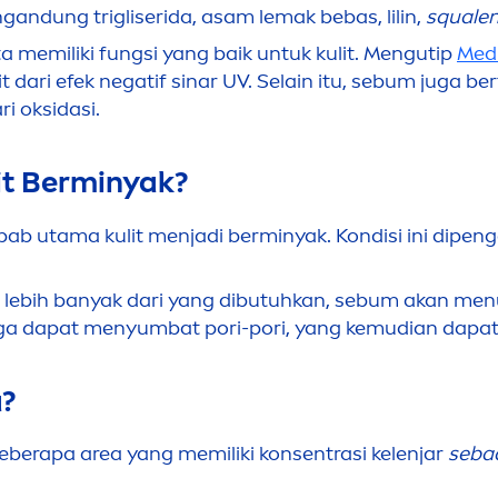
n
gandung trigliserida, asam lemak bebas, lilin,
squale
memiliki fungsi yang baik untuk kulit.
Men
gutip
Med
 dari efek negatif sinar UV. Selain itu, sebum juga b
i oksidasi.
t Berminyak?
bab utama kulit
men
jadi berminyak. Kondisi ini dipen
ebih banyak dari yang dibutuhkan, sebum akan
men
juga dapat
men
yumbat pori-pori, yang kemudian dapa
?
eberapa area yang memiliki konsentrasi kelenjar
seba