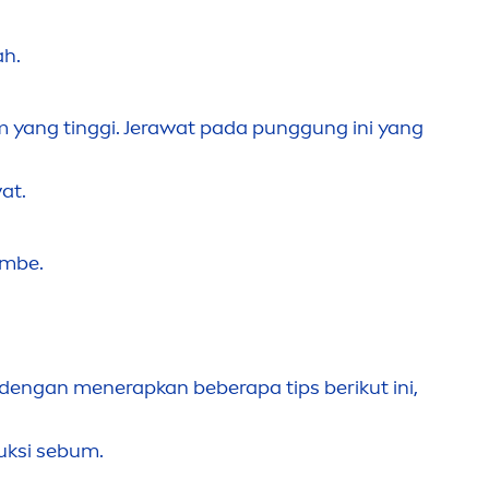
ah.
 yang tinggi. Jerawat pada punggung ini yang
at.
ombe.
 dengan
men
erapkan beberapa tips berikut ini,
uksi sebum.