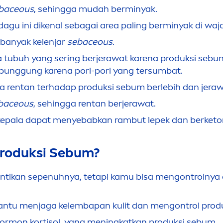
baceous
, sehingga mudah berminyak.
 dagu ini dikenal sebagai area paling berminyak di waj
 banyak kelenjar
sebaceous
.
tubuh yang sering berjerawat karena produksi sebum
punggung karena pori-pori yang tersumbat.
 rentan terhadap produksi sebum berlebih dan jeraw
baceous
, sehingga rentan berjerawat.
 kepala dapat
men
yebabkan rambut lepek dan berket
Produksi Sebum?
ntikan sepenuhnya, tetapi kamu bisa
men
gontrolnya
bantu
men
jaga kelembapan kulit dan
men
gontrol prod
hormon kortisol, yang
men
ingkatkan produksi sebum.