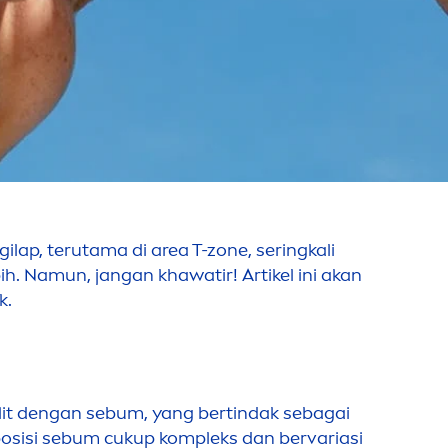
gilap, terutama di area T-zone, seringkali
h. Namun, jangan khawatir! Artikel ini akan
k.
 kulit dengan sebum, yang bertindak sebagai
osisi sebum cukup kompleks dan bervariasi