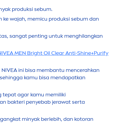
yak produksi sebum.
ran ke wajah, memicu produksi sebum dan
tas, sangat penting untuk
men
ghilangkan
NIVEA
MEN
Bright Oil Clear Anti-
Shine
+Purify
a
NIVEA
ini bisa membantu
men
cerahkan
 sehingga kamu bisa
men
dapatkan
g tepat agar kamu memiliki
n bakteri penyebab jerawat serta
gangkat minyak berlebih, dan kotoran