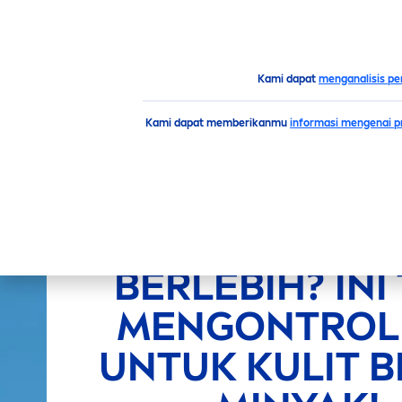
PRODUK
SARAN
HIGH
Saran
Tips
Men
gontrol Produksi Sebum Berlebih
Kami dapat
menganalisis pe
Kami dapat memberikanmu
informasi mengenai pr
PRODUKSI SE
BERLEBIH? INI 
MEN
GONTROL
UNTUK KULIT 