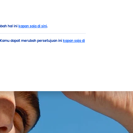
Puncak
ah hal ini
kapan saja di sini
.
. Kamu dapat merubah persetujuan ini
kapan saja di