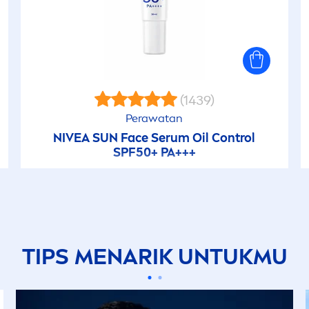
(1439)
Perawatan
NIVEA
SUN
Face Serum Oil Control
SPF50+ PA+++
TIPS
MEN
ARIK UNTUKMU