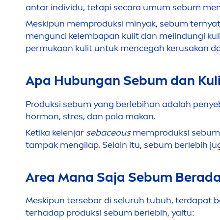
antar individu, tetapi secara umum sebum
me
Meskipun memproduksi minyak, sebum ternyata 
men
gunci kelembapan kulit dan melindungi kulit
permukaan kulit untuk
men
cegah kerusakan dar
Apa Hubungan Sebum dan Kuli
Produksi sebum yang berlebihan adalah penye
hormon, stres, dan pola makan.
Ketika kelenjar
sebaceous
memproduksi sebum l
tampak
men
gilap. Selain itu, sebum berlebih 
Area Mana Saja Sebum Berada
Meskipun tersebar di seluruh tubuh, terdapat b
terhadap produksi sebum berlebih, yaitu: