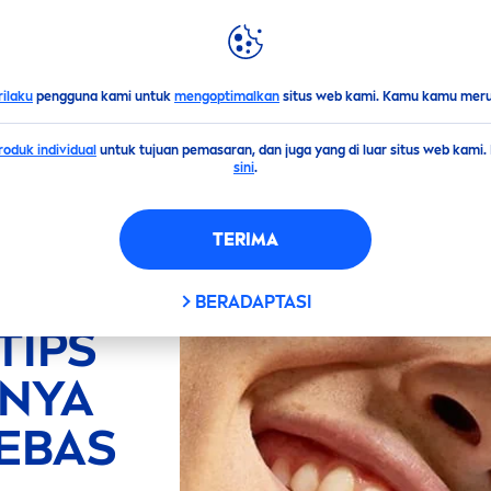
LIGHTS
DUNIA
NIVEA
rilaku
pengguna kami untuk
mengoptimalkan
situs web kami. Kamu kamu merub
oduk individual
untuk tujuan pemasaran, dan juga yang di luar situs web kami
sini
.
TERIMA
BUM
BERADAPTASI
TIPS
NYA
BEBAS