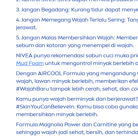
3.
Jangan Begadang: Kurang tidur dapat
men
y
4.
Jangan Memegang Wajah Terlalu Sering: Tan
jerawat.
5.
Jangan Malas Membersihkan Wajah: Membersih
sebum dan kotoran yang
men
empel di wajah.
NIVEA
punya reko
men
dasi sabun cuci muka pr
Mud Foam
untuk
men
gontrol minyak berlebih
Dengan AIR
COOL
Formula yang
men
gandung C
wajah, lawan minyak berlebih, memberikan ef
#WajahBaru tampak lebih cerah, sehat, dan
co
Kamu punya wajah berminyak dan berjerawat?
#
Skin
YouCanBelieveIn. Kamu bisa coba gunak
membersihkan minyak berlebih.
Formula Magnolia Power dan Carnitine yang be
sehingga wajah jadi sehat, bersih, dan terhinda