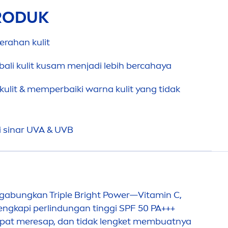
RODUK
erahan kulit
ali kulit kusam
men
jadi lebih bercahaya
 kulit & memperbaiki warna kulit yang tidak
i sinar UVA & UVB
gabungkan Triple Bright Power—
Vitamin
C,
engkapi perlindungan tinggi SPF 50 PA+++
, cepat meresap, dan tidak lengket membuatnya