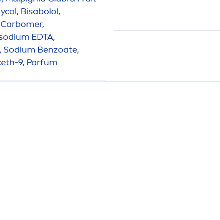
col, Bisabolol,
d, Carbomer,
isodium EDTA,
, Sodium Benzoate,
ceth-9, Parfum