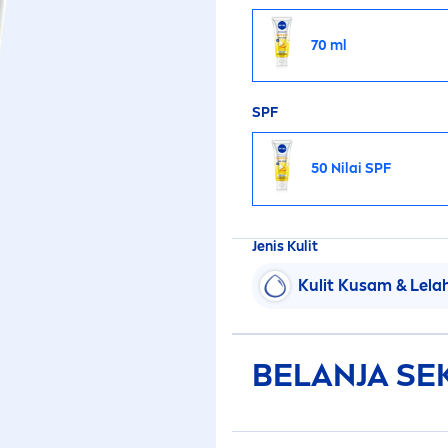
70 ml
SPF
50 Nilai SPF
Jenis Kulit
Kulit Kusam & Lela
BELANJA S