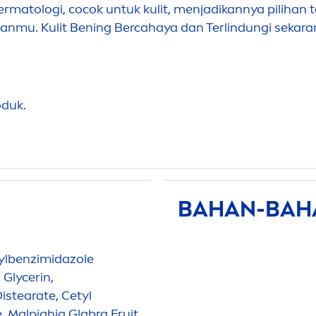
ermatologi, cocok untuk kulit,
men
jadikannya pilihan
anmu. Kulit Bening Bercahaya dan Terlindungi sekaran
oduk.
BAHAN-BAHA
nylbenzimidazole
Glycerin,
istearate, Cetyl
e, Malpighia Glabra Fruit