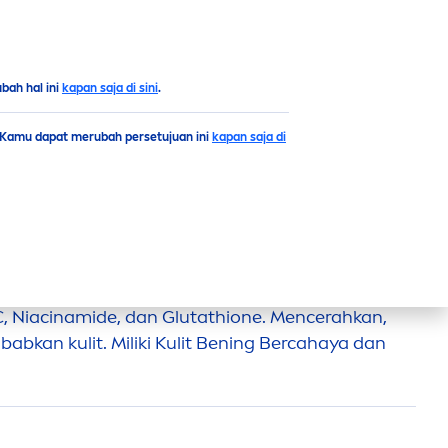
Puncak
ah hal ini
kapan saja di sini
.
. Kamu dapat merubah persetujuan ini
kapan saja di
SERUM 70ML
n
Body Serum SPF 50 PA+++ dengan Triple
, Niacinamide, dan Glutathione.
Men
cerahkan,
abkan kulit. Miliki Kulit Bening Bercahaya dan