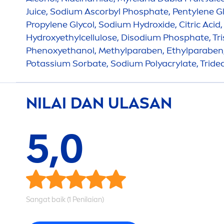
Juice, Sodium Ascorbyl Phosphate, Pentylene Gly
Propylene Glycol, Sodium
Hydro
xide, Citric Aci
Hydro
xyethylcellulose, Disodium Phosphate, Tr
Phenoxyethanol, Methylparaben, Ethylparaben
Potassium Sorbate, Sodium Polyacrylate, Tride
NILAI DAN ULASAN
5,0
Sangat baik (1 Penilaian)