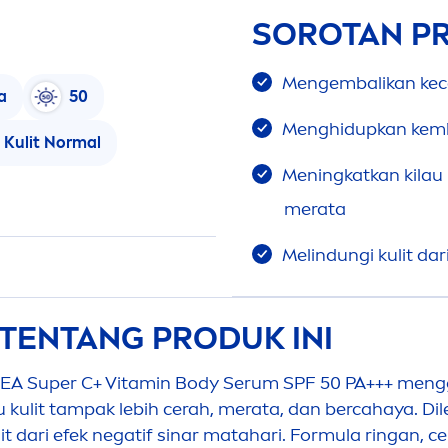
SOROTAN P
Men
gembalikan kec
a
50
Men
ghidupkan kemb
Kulit Normal
Men
ingkatkan kilau
merata
Melindungi kulit dar
 TENTANG PRODUK INI
VEA
Super C+
Vitamin
Body Serum SPF 50 PA+++
men
g
ulit tampak lebih cerah, merata, dan bercahaya. Dil
lit dari efek negatif sinar matahari. Formula ringan