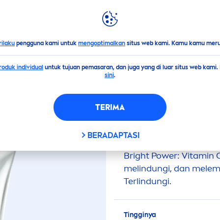
LIGHTS
DUNIA
NIVEA
NIVEA
Super C+ SPF 50
Vitamin
Serum 70ml
rilaku
pengguna kami untuk
mengoptimalkan
situs web kami. Kamu kamu merub
oduk individual
untuk tujuan pemasaran, dan juga yang di luar situs web kami
(1)
sini
.
 C+ SPF 50
VITAMIN
TERIMA
BERADAPTASI
NIVEA
Super C+
Vitami
Bright Power:
Vitamin
C
melindungi, dan melemb
Terlindungi.
Tingginya