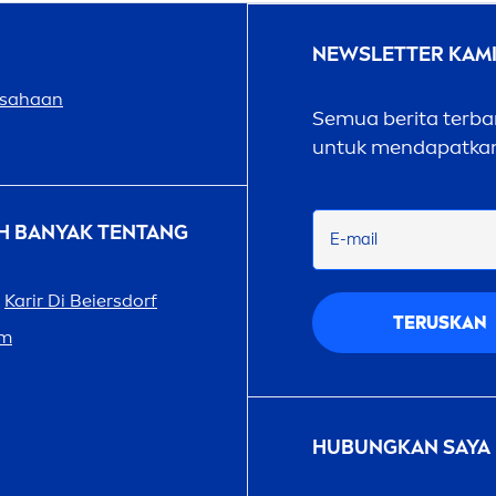
NEWSLETTER KAM
usahaan
Semua berita terbar
untuk
men
dapatkan
H BANYAK TENTANG
E-mail
Karir Di Beiersdorf
TERUSKAN
am
HUBUNGKAN SAYA