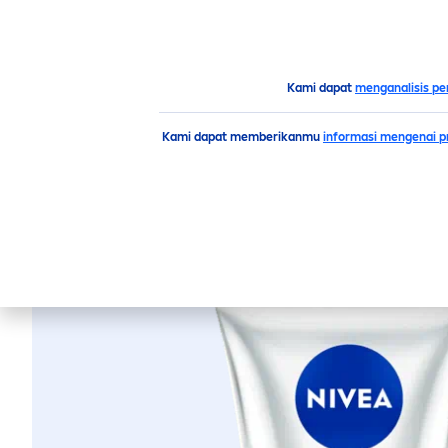
PRODUK
SARAN
HIGH
Sekilas Produk Kami
Tubuh
Perawatan
Lotion
Kami dapat
menganalisis pe
Kami dapat memberikanmu
informasi mengenai pr
NIVEA
SUPER