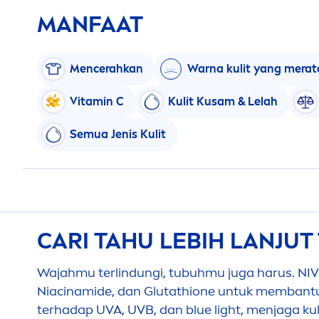
MANFAAT
Men
cerahkan
Warna kulit yang merat
Vitamin
C
Kulit Kusam & Lelah
Semua Jenis Kulit
CARI TAHU LEBIH LANJUT
Wajahmu terlindungi, tubuhmu juga harus.
NI
Niacinamide, dan Glutathione untuk membantu k
terhadap UVA, UVB, dan blue light,
men
jaga ku