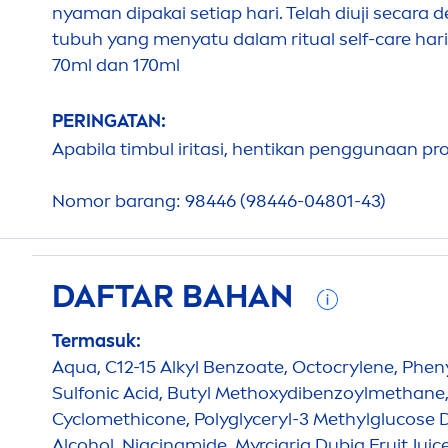
nyaman dipakai setiap hari. Telah diuji secara d
tubuh yang
men
yatu dalam ritual self-
care
hari
70ml dan 170ml
PERINGATAN:
Apabila timbul iritasi, hentikan penggunaan pr
Nomor barang: 98446 (98446-04801-43)
DAFTAR BAHAN
Termasuk:
Aqua
, C12-15 Alkyl Benzoate, Octocrylene, Phe
Sulfonic Acid, Butyl Methoxydibenzoylmethane, 
Cyclomethicone, Polyglyceryl-3 Methylglucose D
Alcohol, Niacinamide, Myrciaria Dubia Fruit Juic