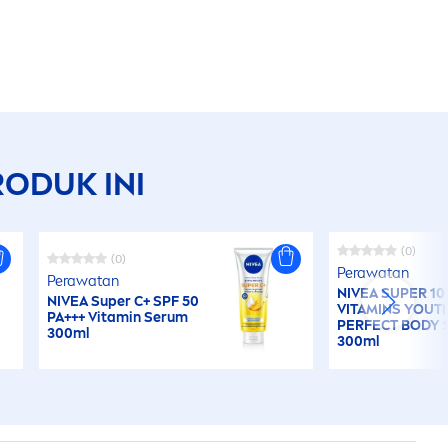
ODUK INI
(0)
(0)
Perawatan
Perawatan
NIVEA
SUPER 10
NIVEA
Super C+ SPF 50
VITAMIN
S YOUT
PA+++
Vitamin
Serum
PERFECT BODY
300ml
300ml