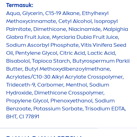
Termasuk:
Aqua
, Glycerin, C15-19 Alkane, Ethylhexyl
Methoxycinnamate, Cetyl Alcohol, Isopropyl
Palmitate, Dimethicone, Niacinamide, Malpighia
Glabra Fruit Juice, Myrciaria Dubia Fruit Juice,
Sodium Ascorbyl Phosphate, Vitis Vinifera Seed
Oil, Pentylene Glycol, Citric Acid, Lactic Acid,
Bisabolol, Tapioca Starch, Butyrospermum Parkii
Butter
, Butyl Methoxydibenzoylmethane,
Acrylates/C10-30 Alkyl Acrylate Crosspolymer,
Trideceth-9, Carbomer,
Men
thol, Sodium
Hydro
xide, Dimethicone Crosspolymer,
Propylene Glycol, Phenoxyethanol, Sodium
Benzoate, Potassium Sorbate, Trisodium EDTA,
BHT, CI 77891