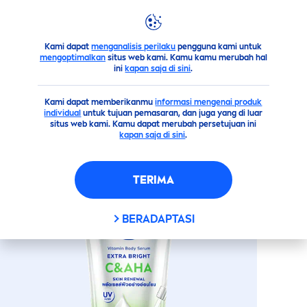
Kami dapat
menganalisis perilaku
pengguna kami untuk
Sekilas Produk Kami
Tubuh
Perawatan
Lotion
NIVE
mengoptimalkan
situs web kami. Kamu kamu merubah hal
ini
kapan saja di sini
.
(0)
Kami dapat memberikanmu
informasi mengenai produk
individual
untuk tujuan pemasaran, dan juga yang di luar
NIVEA
C&AHA
VITAMIN
SERUM
situs web kami. Kamu dapat merubah persetujuan ini
kapan saja di sini
.
70ML
TERIMA
BERADAPTASI