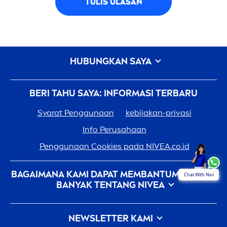
TULIS ULASAN
HUBUNGKAN SAYA
BERI TAHU SAYA: INFORMASI TERBARU
Syarat Penggunaan
kebijakan-privasi
Info Perusahaan
Penggunaan Cookies pada
NIVEA
.co.id
BAGAIMANA KAMI DAPAT MEMBANTUMU: LEBIH
Chat With Nivi
BANYAK TENTANG
NIVEA
Sejarah
NIVEA
- 100 Tahun Dalam Pembuatannya
NEWSLETTER KAMI
Karir Di Beiersdorf