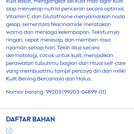
kulit kasar,
men
gangkat sel kulit mati agar kulit
siap
men
yerap nutrisi pencerah secara optimal.
Vitamin
C dan Glutathione
men
yamarkan noda
gelap, se
men
tara Niacinamide meratakan
warna dan
men
jaga kelembapan. Teksturnya
ringan, cepat meresap, dan memberi rasa
nyaman setiap hari. Telah diuji secara
dermatologi, cocok untuk kulit,
men
jadikan
perawatan tubuhmu bagian dari ritual self-
care
yang membuatmu tampil percaya diri dan miliki
Kulit Bening Bercahaya dan Halus.
Nomor barang: 99203 (99203-04899-01)
DAFTAR BAHAN