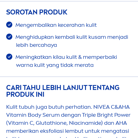
SOROTAN PRODUK
Men
gembalikan kecerahan kulit
Men
ghidupkan kembali kulit kusam
men
jadi
lebih bercahaya
Men
ingkatkan kilau kulit & memperbaiki
warna kulit yang tidak merata
CARI TAHU LEBIH LANJUT TENTANG
PRODUK INI
Kulit tubuh juga butuh perhatian.
NIVEA
C&AHA
Vitamin
Body Serum dengan Triple Bright Power
(
Vitamin
C, Glutathione, Niacinamide) dan AHA
memberikan eksfoliasi lembut untuk
men
gatasi