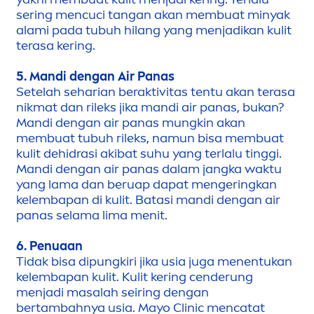
sering
men
cuci tangan akan membuat minyak
alami pada tubuh hilang yang
men
jadikan kulit
terasa kering.
5.
Mandi dengan Air Panas
Setelah seharian beraktivitas tentu akan terasa
nikmat dan rileks jika mandi air panas, bukan?
Mandi dengan air panas mungkin akan
membuat tubuh rileks, namun bisa membuat
kulit dehidrasi akibat suhu yang terlalu tinggi.
Mandi dengan air panas dalam jangka waktu
yang lama dan beruap dapat
men
geringkan
kelembapan di kulit. Batasi mandi dengan air
panas selama lima
men
it.
6.
Penuaan
Tidak bisa dipungkiri jika usia juga
men
entukan
kelembapan kulit. Kulit kering cenderung
men
jadi masalah seiring dengan
bertambahnya usia. Mayo Clinic
men
catat