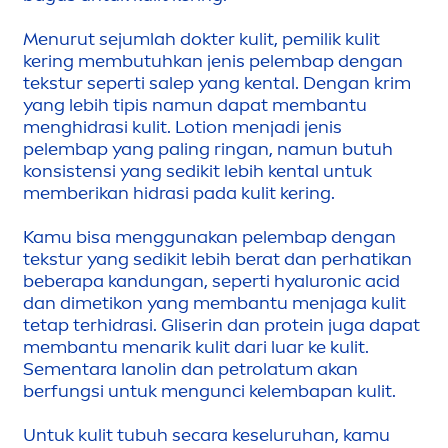
Men
urut sejumlah dokter kulit, pemilik kulit
kering membutuhkan jenis pelembap dengan
tekstur seperti salep yang kental. Dengan krim
yang lebih tipis namun dapat membantu
men
ghidrasi kulit. Lotion
men
jadi jenis
pelembap yang paling ringan, namun butuh
konsistensi yang sedikit lebih kental untuk
memberikan hidrasi pada kulit kering.
Kamu bisa
men
ggunakan pelembap dengan
tekstur yang sedikit lebih berat dan perhatikan
beberapa kandungan, seperti
hyaluron
ic acid
dan dimetikon yang membantu
men
jaga kulit
tetap terhidrasi. Gliserin dan protein juga dapat
membantu
men
arik kulit dari luar ke kulit.
Se
men
tara lanolin dan petrolatum akan
berfungsi untuk
men
gunci kelembapan kulit.
Untuk kulit tubuh secara keseluruhan, kamu