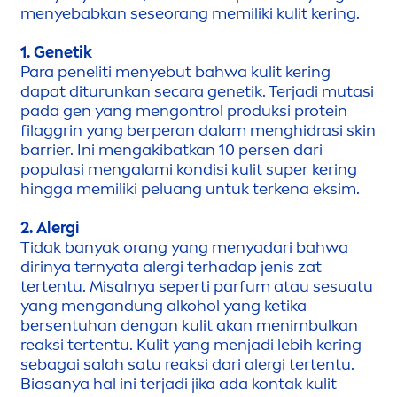
men
yebabkan seseorang memiliki kulit kering.
1.
Genetik
Para peneliti
men
yebut bahwa kulit kering
dapat diturunkan secara genetik. Terjadi mutasi
pada gen yang
men
gontrol produksi protein
filaggrin yang berperan dalam
men
ghidrasi
skin
barrier. Ini
men
gakibatkan 10 persen dari
populasi
men
galami kondisi kulit super kering
hingga memiliki peluang untuk terkena eksim.
2.
Alergi
Tidak banyak orang yang
men
yadari bahwa
dirinya ternyata alergi terhadap jenis zat
tertentu. Misalnya seperti parfum atau sesuatu
yang
men
gandung alkohol yang ketika
bersentuhan dengan kulit akan
men
imbulkan
reaksi tertentu. Kulit yang
men
jadi lebih kering
sebagai salah satu reaksi dari alergi tertentu.
Biasanya hal ini terjadi jika ada kontak kulit