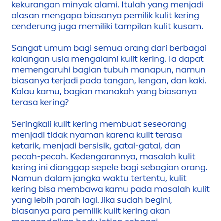
kekurangan minyak alami. Itulah yang
men
jadi
alasan
men
gapa biasanya pemilik kulit kering
cenderung juga memiliki tampilan kulit kusam.
Sangat umum bagi semua orang dari berbagai
kalangan usia
men
galami kulit kering. Ia dapat
me
men
garuhi bagian tubuh manapun, namun
biasanya terjadi pada tangan, lengan, dan kaki.
Kalau kamu, bagian manakah yang biasanya
terasa kering?
Seringkali kulit kering membuat seseorang
men
jadi tidak nyaman karena kulit terasa
ketarik,
men
jadi bersisik, gatal-gatal, dan
pecah-pecah. Kedengarannya, masalah kulit
kering ini dianggap sepele bagi sebagian orang.
Namun dalam jangka waktu tertentu, kulit
kering bisa membawa kamu pada masalah kulit
yang lebih parah lagi. Jika sudah begini,
biasanya para pemilik kulit kering akan