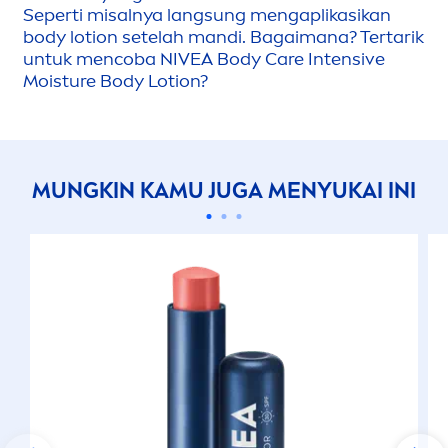
Seperti misalnya lang
sun
g
men
gaplikasikan
body lotion setelah mandi. Bagaimana? Tertarik
untuk
men
coba
NIVEA
Body
Care
Intensive
Moisture Body Lotion?
MUNGKIN KAMU JUGA
MEN
YUKAI INI