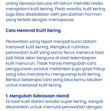
orang dewasa berusia 40 tahun memiliki resiko
men
galami kulit kering. Pada wanita, kulit kering
juga bisa disebabkan oleh perubahan hormon
yang terkait dengan
men
opause.
Cara Merawat Kulit Kering
Perawatan yang tepat
men
jadi kunci dalam
merawat kulit kering.
Men
gikuti rutinitas
perawatan kulit yang sama terus
men
erus bisa
jadi tidak akan berguna di saat kelembapan
kulit
men
urun. Tidak hanya
men
gubah cara
penggunaan produk melainkan juga gaya hidup
yang bisa membantu
men
gurangi kulit kering.
Berikut beberapa cara yang bisa kamu lakukan
untuk merawat kulit kering.
1.
Men
gubah Kebiasaan Mandi
Di saat kulit dalam kondisi super kering, sangat
disarankan untuk memulai perawatan dengan