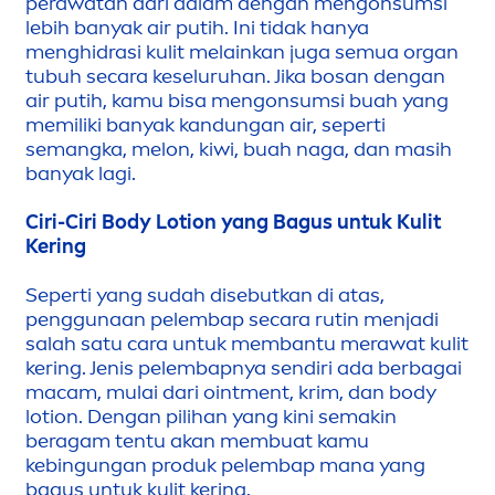
perawatan dari dalam dengan
men
gonsumsi
lebih banyak air putih. Ini tidak hanya
men
ghidrasi kulit melainkan juga semua organ
tubuh secara keseluruhan. Jika bosan dengan
air putih, kamu bisa
men
gonsumsi buah yang
memiliki banyak kandungan air, seperti
semangka, melon, kiwi, buah naga, dan masih
banyak lagi.
Ciri-Ciri Body Lotion yang Bagus untuk Kulit
Kering
Seperti yang sudah disebutkan di atas,
penggunaan pelembap secara rutin
men
jadi
salah satu cara untuk membantu merawat kulit
kering. Jenis pelembapnya sendiri ada berbagai
macam, mulai dari oint
men
t, krim, dan body
lotion. Dengan pilihan yang kini semakin
beragam tentu akan membuat kamu
kebingungan produk pelembap mana yang
bagus untuk kulit kering.