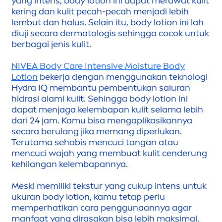
yang intens, body lotion ini dapat merawat kulit
kering dan kulit pecah-pecah
men
jadi lebih
lembut dan halus. Selain itu, body lotion ini lah
diuji secara dermatologis sehingga cocok untuk
berbagai jenis kulit.
NIVEA
Body
Care
Intensive Moisture Body
Lotion
bekerja dengan
men
ggunakan teknologi
Hydra
IQ
membantu pembentukan saluran
hidrasi alami kulit. Sehingga body lotion ini
dapat
men
jaga kelembapan kulit selama lebih
dari 24 jam. Kamu bisa
men
gaplikasikannya
secara berulang jika memang diperlukan.
Terutama sehabis
men
cuci tangan atau
men
cuci wajah yang membuat kulit cenderung
kehilangan kelembapannya.
Meski memiliki tekstur yang cukup intens untuk
ukuran body lotion, kamu tetap perlu
memperhatikan cara penggunaannya agar
manfaat yang dirasakan bisa lebih maksimal.