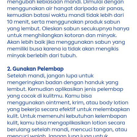
men
gubah kebiasaan mandi. Dimulai dengan
men
ggunakan air hangat daripada air panas,
kemudian batasi waktu mandi tidak lebih dari
10
men
it, serta
men
ggunakan produk sabun
yang lembut. Oleskan sabun secukupnya hanya
untuk
men
ghilangkan kotoran dan minyak.
Akan lebih baik jika
men
ggunakan sabun yang
memiliki busa karena ia tidak akan
men
gikis
minyak berlebih dari tubuh.
2. Gunakan Pelembap
Setelah mandi, jangan lupa untuk
men
geringkan badan dengan handuk yang
lembut. Kemudian aplikasikan jenis pelembap
yang cocok di kulitmu. Kamu bisa
men
ggunakan oint
men
t, krim, atau body lotion
yang bekerja secara efektif untuk melembapkan
kulit. Untuk me
men
uhi kebutuhan kelembapan
kulit, kamu bisa
men
gaplikasikan lotion secara
berulang setelah mandi,
men
cuci tangan, atau
men
cuci wajah. Jangan lupa juga untuk