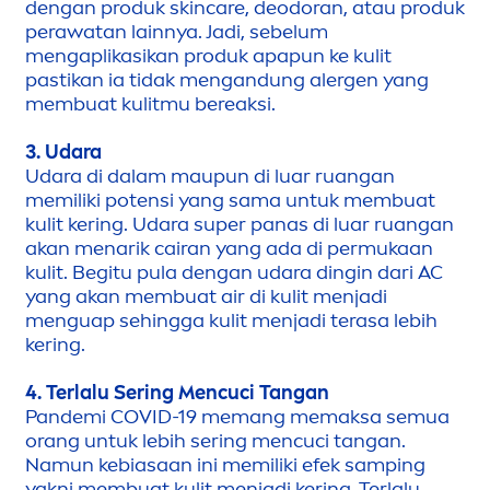
dengan produk
skin
care
, deodoran, atau produk
perawatan lainnya. Jadi, sebelum
men
gaplikasikan produk apapun ke kulit
pastikan ia tidak
men
gandung alergen yang
membuat kulitmu bereaksi.
3.
Udara
Udara di dalam maupun di luar ruangan
memiliki potensi yang sama untuk membuat
kulit kering. Udara super panas di luar ruangan
akan
men
arik cairan yang ada di permukaan
kulit. Begitu pula dengan udara dingin dari AC
yang akan membuat air di kulit
men
jadi
men
guap sehingga kulit
men
jadi terasa lebih
kering.
4.
Terlalu Sering
Men
cuci Tangan
Pandemi COVID-19 memang memaksa semua
orang untuk lebih sering
men
cuci tangan.
Namun kebiasaan ini memiliki efek samping
yakni membuat kulit
men
jadi kering. Terlalu