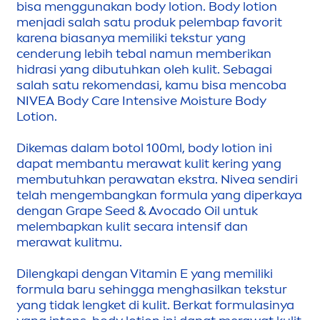
bisa
men
ggunakan body lotion. Body lotion
men
jadi salah satu produk pelembap favorit
karena biasanya memiliki tekstur yang
cenderung lebih tebal namun memberikan
hidrasi yang dibutuhkan oleh kulit. Sebagai
salah satu reko
men
dasi, kamu bisa
men
coba
NIVEA
Body
Care
Intensive Moisture Body
Lotion.
Dikemas dalam botol 100ml, body lotion ini
dapat membantu merawat kulit kering yang
membutuhkan perawatan ekstra.
Nivea
sendiri
telah
men
gembangkan formula yang diperkaya
dengan Grape Seed & Avocado Oil untuk
melembapkan kulit secara intensif dan
merawat kulitmu.
Dilengkapi dengan
Vitamin
E yang memiliki
formula baru sehingga
men
ghasilkan tekstur
yang tidak lengket di kulit. Berkat formulasinya