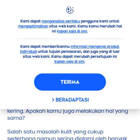
Kami dapat
menganalisis perilaku
pengguna kami untuk
Saran
Reko
men
dasi Body Lotion untuk Kulit Kering, Wajib 
mengoptimalkan
situs web kami. Kamu kamu merubah hal
ini
kapan saja di sini
.
REKO
MEN
DASI BODY LOTION UNTUK
Kami dapat memberikanmu
informasi mengenai produk
KULIT KERING, WAJIB COBA!
individual
untuk tujuan pemasaran, dan juga yang di luar
situs web kami. Kamu dapat merubah persetujuan ini
kapan saja di sini
.
Siapa yang ketika
men
ggoreskan tangan
dengan kuku, kemudian muncul garis putih? Ini
TERIMA
merupakan salah satu tanda bahwa kulitmu
dalam kondisi kering. Beberapa orang biasanya
lang
sun
g
men
ggunakan body lotion sebagai
BERADAPTASI
solusi praktis untuk membantu merawat kulit
kering. Apakah kamu juga melakukan hal yang
sama?
Salah satu masalah kulit yang cukup
sederhana namun sering dialami oleh banyak