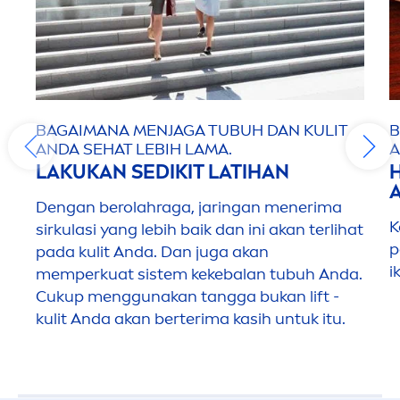
BAGAIMANA
MEN
JAGA TUBUH DAN KULIT
ANDA SEHAT LEBIH LAMA.
A
LAKUKAN SEDIKIT LATIHAN
Dengan berolahraga, jaringan
men
erima
K
sirkulasi yang lebih baik dan ini akan terlihat
p
pada kulit Anda. Dan juga akan
i
memperkuat sistem kekebalan tubuh Anda.
Cukup
men
ggunakan tangga bukan lift -
kulit Anda akan berterima kasih untuk itu.