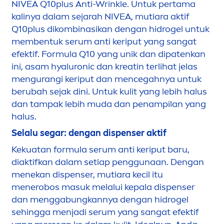
NIVEA
Q10plus Anti-Wrinkle. Untuk pertama
kalinya dalam sejarah
NIVEA
, mutiara aktif
Q10plus dikombinasikan dengan hidrogel untuk
membentuk serum anti keriput yang sangat
efektif. Formula Q10 yang unik dan dipatenkan
ini, asam
hyaluron
ic dan kreatin terlihat jelas
men
gurangi keriput dan
men
cegahnya untuk
berubah sejak dini. Untuk kulit yang lebih halus
dan tampak lebih muda dan penampilan yang
halus.
Selalu segar: dengan dispenser aktif
Kekuatan formula serum anti keriput baru,
diaktifkan dalam setiap penggunaan. Dengan
men
ekan dispenser, mutiara kecil itu
men
erobos masuk melalui kepala dispenser
dan
men
ggabungkannya dengan hidrogel
sehingga
men
jadi serum yang sangat efektif