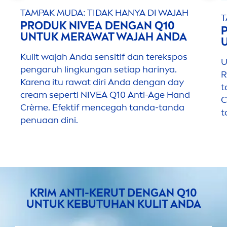
TAMPAK MUDA: TIDAK HANYA DI WAJAH
T
PRODUK
NIVEA
DENGAN Q10
UNTUK MERAWAT WAJAH ANDA
Kulit wajah Anda sensitif dan terekspos
U
pengaruh lingkungan setiap harinya.
R
Karena itu rawat diri Anda dengan day
t
cream seperti
NIVEA
Q10 Anti-Age Hand
C
Crème. Efektif
men
cegah tanda-tanda
t
penuaan dini.
KRIM ANTI-KERUT DENGAN Q10
UNTUK KEBUTUHAN KULIT ANDA