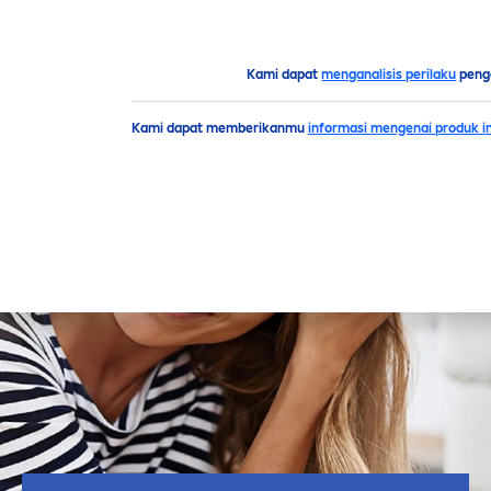
Kami dapat
menganalisis perilaku
peng
Saran
Kulit
Rahasia anti penuaan? Rawat dengan Q10
Kami dapat memberikanmu
informasi mengenai produk in