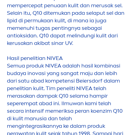
mempercepat penuaan kulit dan merusak sel.
Selain itu, Q10 ditemukan pada selaput sel dan
lip
id di permukaan kulit, di mana ia juga
me
men
uhi tugas pentingnya sebagai
antioksidan. Q10 dapat melindungi kulit dari
kerusakan akibat sinar UV.
Hasil penelitian
NIVEA
Semua produk
NIVEA
adalah hasil kombinasi
budaya inovasi yang sangat maju dan lebih
dari satu abad kompetensi Beiersdorf dalam
penelitian kulit. Tim peneliti
NIVEA
telah
merasakan dampak Q10 selama hampir
seperempat abad ini. Ilmuwan kami telah
secara intensif memeriksa peran koenzim Q10
di kulit manusia dan telah
men
gintegrasikannya ke dalam produk
perawatan kulit sejak tahun 1998. Sampai hari