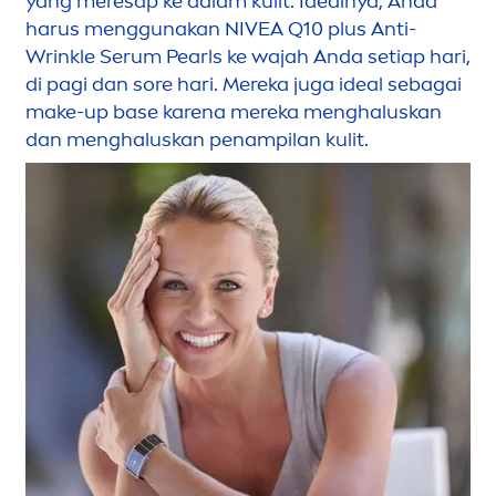
yang meresap ke dalam kulit. Idealnya, Anda
harus
men
ggunakan
NIVEA
Q10 plus Anti-
Wrinkle Serum
Pearl
s ke wajah Anda setiap hari,
di pagi dan sore hari. Mereka juga ideal sebagai
make-up base karena mereka
men
ghaluskan
dan
men
ghaluskan penampilan kulit.