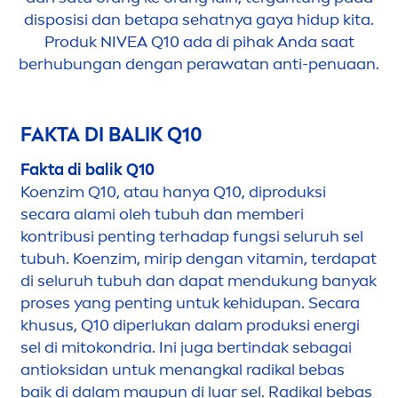
disposisi dan betapa sehatnya gaya hidup kita.
Produk
NIVEA
Q10 ada di pihak Anda saat
berhubungan dengan perawatan anti-penuaan.
FAKTA DI BALIK Q10
Fakta di balik Q10
Koenzim Q10, atau hanya Q10, diproduksi
secara alami oleh tubuh dan memberi
kontribusi penting terhadap fungsi seluruh sel
tubuh. Koenzim, mirip dengan
vitamin
, terdapat
di seluruh tubuh dan dapat
men
dukung banyak
p
rose
s yang penting untuk kehidupan. Secara
khusus, Q10 diperlukan dalam produksi energi
sel di mitokondria. Ini juga bertindak sebagai
antioksidan untuk
men
angkal radikal bebas
baik di dalam maupun di luar sel. Radikal bebas