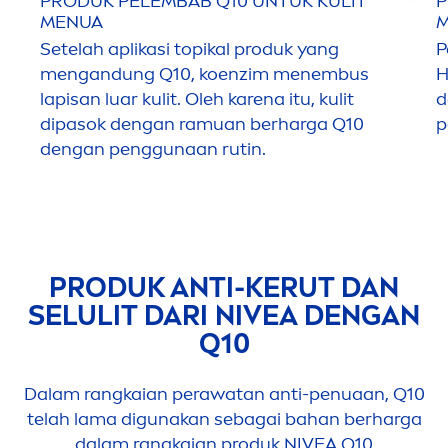
PRODUK PELEMBAB Q10 UNTUK KULIT
P
MEN
UA
Setelah aplikasi topikal produk yang
P
men
gandung Q10, koenzim
men
embus
H
lapisan luar kulit. Oleh karena itu, kulit
d
dipasok dengan ramuan berharga Q10
p
dengan penggunaan rutin.
PRODUK ANTI-KERUT DAN
SELULIT DARI
NIVEA
DENGAN
Q10
Dalam rangkaian perawatan anti-penuaan, Q10
telah lama digunakan sebagai bahan berharga
dalam rangkaian produk
NIVEA
Q10