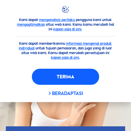
Kami dapat
menganalisis perilaku
pengguna kami untuk
Saran
Kulit
Kenapa “Me-Time” Penting Untukmu?
mengoptimalkan
situs web kami. Kamu kamu merubah hal
ini
kapan saja di sini
.
Kami dapat memberikanmu
informasi mengenai produk
individual
untuk tujuan pemasaran, dan juga yang di luar
situs web kami. Kamu dapat merubah persetujuan ini
kapan saja di sini
.
TERIMA
BERADAPTASI