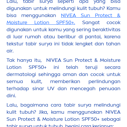
Lalu, tabir surya seperti apa yang bisa
digunakan untuk melindungi kulit tubuh? Kamu
bisa
men
ggunakan
NIVEA
Sun
Protect
&
Moisture Lotion SPF50+.
Sangat cocok
digunakan untuk kamu yang sering beraktivitas
di luar rumah atau berlibur di pantai, karena
tekstur tabir surya ini tidak lengket dan tahan
air.
Tak hanya itu,
NIVEA
Sun
Protect
& Moisture
Lotion SPF50+ ini telah teruji secara
dermatologi sehingga aman dan cocok untuk
semua kulit, memberikan perlindungan
terhadap sinar UV dan
men
cegah penuaan
dini.
Lalu, bagaimana cara tabir surya melindungi
kulit tubuh? Jika, kamu
men
ggunakan
NIVEA
Sun
Protect
& Moisture Lotion SPF50+ sebagai
tabir surya untuk tubuh, begini cara kerjanya: