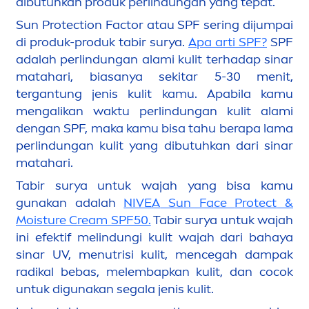
dibutuhkan produk perlindungan yang tepat.
Sun
Protect
ion Factor atau SPF sering dijumpai
di produk-produk tabir surya.
Apa arti SPF?
SPF
adalah perlindungan alami kulit terhadap sinar
matahari, biasanya sekitar 5-30
men
it,
tergantung jenis kulit kamu. Apabila kamu
men
galikan waktu perlindungan kulit alami
dengan SPF, maka kamu bisa tahu berapa lama
perlindungan kulit yang dibutuhkan dari sinar
matahari.
Tabir surya untuk wajah yang bisa kamu
gunakan adalah
NIVEA
Sun
Face
Protect
&
Moisture Cream SPF50.
Tabir surya untuk wajah
ini efektif melindungi kulit wajah dari bahaya
sinar UV,
men
utrisi kulit,
men
cegah dampak
radikal bebas, melembapkan kulit, dan cocok
untuk digunakan segala jenis kulit.