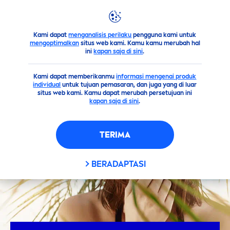
Kami dapat
menganalisis perilaku
pengguna kami untuk
Saran
Begini Cara Kerja Tabir Surya Melindungi Kulit Tubuh
mengoptimalkan
situs web kami. Kamu kamu merubah hal
ini
kapan saja di sini
.
Kami dapat memberikanmu
informasi mengenai produk
individual
untuk tujuan pemasaran, dan juga yang di luar
situs web kami. Kamu dapat merubah persetujuan ini
kapan saja di sini
.
TERIMA
BERADAPTASI