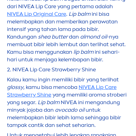
dari
NIVEA
Lip
Care
yang pertama adalah
NIVEA
Lip
Original
Care
.
Lip
balm
ini bisa
melembapkan dan memberikan perawatan
intensif yang tahan lama pada bibir.
Kandungan
shea
butter
dan
almond oil
-nya
membuat bibir lebih lembut dan terlihat sehat.
Kamu bisa
men
ggunakan
lip
balm
ini sehari-
hari untuk
men
jaga kelembapan bibir.
2.
NIVEA
Lip
Care
Strawberry
Shine
Kalau kamu ingin memiliki bibir yang terlihat
glossy
, kamu bisa
men
coba
NIVEA
Lip
Care
Strawberry
Shine
yang memiliki aroma stroberi
yang segar.
Lip
balm
NIVEA
ini
men
gandung
minyak jojoba dan
avocado oil
untuk
melembapkan bibir lebih lama sehingga bibir
tampak cantik dan sehat seharian.
Untuk
men
getahui lebih lengkap rangkaian