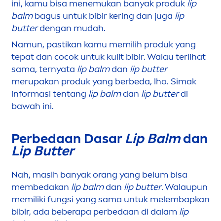
ini, kamu bisa
men
emukan banyak produk
lip
balm
bagus untuk bibir kering dan juga
lip
butter
dengan mudah.
Namun, pastikan kamu memilih produk yang
tepat dan cocok untuk kulit bibir. Walau terlihat
sama, ternyata
lip
balm
dan
lip
butter
merupakan produk yang berbeda, lho. Simak
informasi tentang
lip
balm
dan
lip
butter
di
bawah ini.
Perbedaan Dasar
Lip
Balm
dan
Lip
Butter
Nah, masih banyak orang yang belum bisa
membedakan
lip
balm
dan
lip
butter
. Walaupun
memiliki fungsi yang sama untuk melembapkan
bibir, ada beberapa perbedaan di dalam
lip