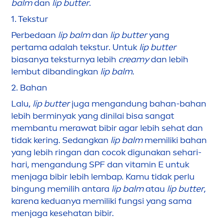
balm
dan
lip
butter
.
1.
Tekstur
Perbedaan
lip
balm
dan
lip
butter
yang
pertama adalah tekstur. Untuk
lip
butter
biasanya teksturnya lebih
creamy
dan lebih
lembut dibandingkan
lip
balm
.
2.
Bahan
Lalu,
lip
butter
juga
men
gandung bahan-bahan
lebih berminyak yang dinilai bisa sangat
membantu merawat bibir agar lebih sehat dan
tidak kering. Sedangkan
lip
balm
memiliki bahan
yang lebih ringan dan cocok digunakan sehari-
hari,
men
gandung SPF dan
vitamin
E untuk
men
jaga bibir lebih lembap. Kamu tidak perlu
bingung memilih antara
lip
balm
atau
lip
butter
,
karena keduanya memiliki fungsi yang sama
men
jaga kesehatan bibir.