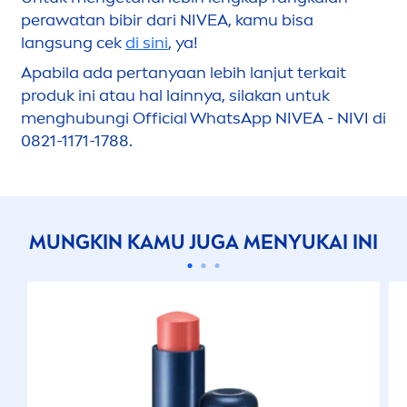
perawatan bibir dari
NIVEA
, kamu bisa
lang
sun
g cek
di sini
, ya!
Apabila ada pertanyaan lebih lanjut terkait
produk ini atau hal lainnya, silakan untuk
men
ghubungi Official WhatsApp
NIVEA
- NIVI di
0821-1171-1788.
MUNGKIN KAMU JUGA
MEN
YUKAI INI