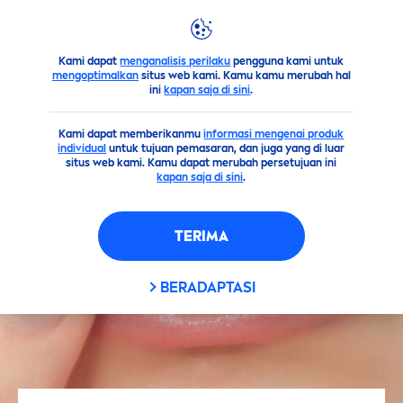
Kami dapat
menganalisis perilaku
pengguna kami untuk
Saran
Perbedaan Dasar
Lip
Balm dan
Lip
Butter
mengoptimalkan
situs web kami. Kamu kamu merubah hal
ini
kapan saja di sini
.
Kami dapat memberikanmu
informasi mengenai produk
individual
untuk tujuan pemasaran, dan juga yang di luar
situs web kami. Kamu dapat merubah persetujuan ini
kapan saja di sini
.
TERIMA
BERADAPTASI