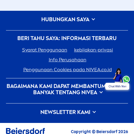
HUBUNGKAN SAYA
BERI TAHU SAYA: INFORMASI TERBARU
Syarat Penggunaan
kebijakan-privasi
Info Perusahaan
Penggunaan Cookies pada
NIVEA
.co.id
BAGAIMANA KAMI DAPAT MEMBANTUMU: LEBIH
Chat With Nivi
BANYAK TENTANG
NIVEA
Sejarah
NIVEA
- 100 Tahun Dalam Pembuatannya
NEWSLETTER KAMI
Karir Di Beiersdorf
Bagaimana
NIVEA
Memberikan Sentuhan Pada
Semua berita terbaru, tips perawatan, inspirasi
Alam
Copyright © Beiersdorf 2026