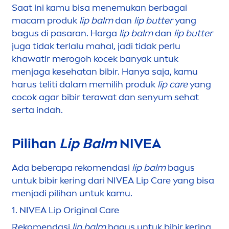
Saat ini kamu bisa
men
emukan berbagai
macam produk
lip
balm
dan
lip
butter
yang
bagus di pasaran. Harga
lip
balm
dan
lip
butter
juga tidak terlalu mahal, jadi tidak perlu
khawatir merogoh kocek banyak untuk
men
jaga kesehatan bibir. Hanya saja, kamu
harus teliti dalam memilih produk
lip
care
yang
cocok agar bibir terawat dan senyum sehat
serta indah.
Pilihan
Lip
Balm
NIVEA
Ada beberapa reko
men
dasi
lip
balm
bagus
untuk bibir kering dari
NIVEA
Lip
Care
yang bisa
men
jadi pilihan untuk kamu.
1.
NIVEA
Lip
Original
Care
Reko
men
dasi
lip
balm
bagus untuk bibir kering