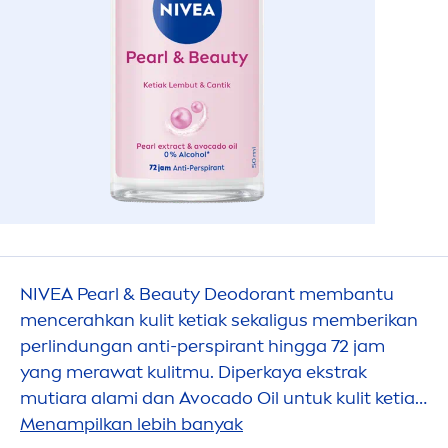
NIVEA
Pearl
&
Beauty
Deodorant membantu
men
cerahkan kulit ketiak sekaligus memberikan
perlindungan anti-perspirant hingga 72 jam
yang merawat kulitmu. Diperkaya ekstrak
mutiara alami dan Avocado Oil untuk kulit ketiak
terasa halus, lembut, dan tampak cantik.
Men
ampilkan lebih banyak