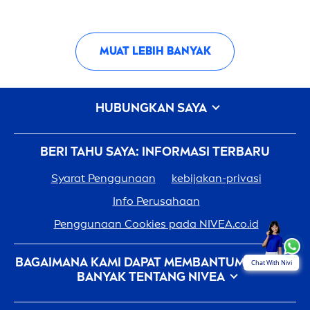
MUAT LEBIH BANYAK
HUBUNGKAN SAYA
BERI TAHU SAYA: INFORMASI TERBARU
Syarat Penggunaan
kebijakan-privasi
Info Perusahaan
Penggunaan Cookies pada
NIVEA
.co.id
BAGAIMANA KAMI DAPAT MEMBANTUMU: LEBIH
Chat With Nivi
BANYAK TENTANG
NIVEA
Sejarah
NIVEA
- 100 Tahun Dalam Pembuatannya