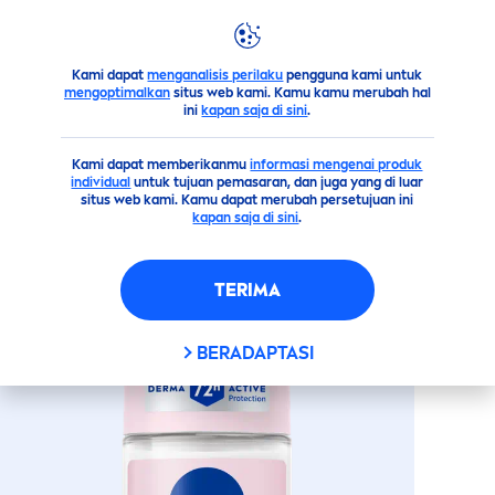
Kami dapat
menganalisis perilaku
pengguna kami untuk
Sekilas Produk Kami
Tubuh
Deodoran
Roll on
NIVE
mengoptimalkan
situs web kami. Kamu kamu merubah hal
ini
kapan saja di sini
.
(32)
Kami dapat memberikanmu
informasi mengenai produk
individual
untuk tujuan pemasaran, dan juga yang di luar
NIVEA
PEARL
&
BEAUTY
ROLL-
situs web kami. Kamu dapat merubah persetujuan ini
kapan saja di sini
.
ON 50ML
TERIMA
BERADAPTASI