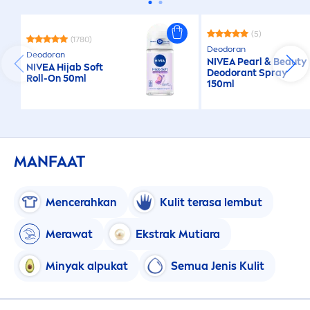
(5)
(1780)
Deodoran
Deodoran
NIVEA
Pearl
&
Beauty
NIVEA
Hijab Soft
Deodorant Spray
Roll-On 50ml
150ml
MANFAAT
Men
cerahkan
Kulit terasa lembut
Merawat
Ekstrak Mutiara
Minyak alpukat
Semua Jenis Kulit