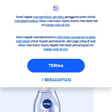
Kami dapat
menganalisis perilaku
pengguna kami untuk
Sekilas Produk Kami
Wajah
Membersihkan
Pembersi
mengoptimalkan
situs web kami. Kamu kamu merubah hal
ini
kapan saja di sini
.
(300)
Kami dapat memberikanmu
informasi mengenai produk
individual
untuk tujuan pemasaran, dan juga yang di luar
NIVEA
OIL & ACNE
CARE
situs web kami. Kamu dapat merubah persetujuan ini
kapan saja di sini
.
MICELLAIR
125ML
TERIMA
BERADAPTASI