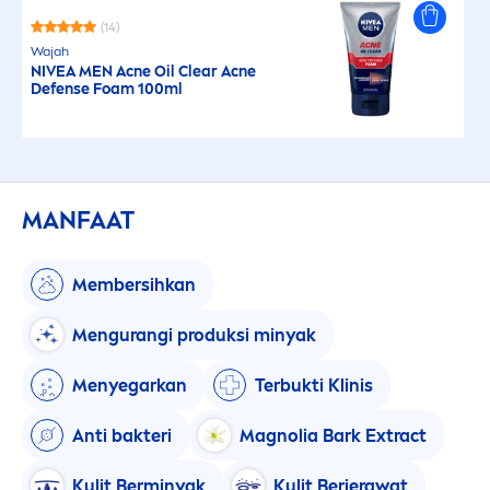
(14)
Wajah
NIVEA
MEN
Acne Oil Clear Acne
Defense Foam 100ml
MANFAAT
Membersihkan
Men
gurangi produksi minyak
Men
yegarkan
Terbukti Klinis
Anti bakteri
Magnolia Bark Extract
Kulit Berminyak
Kulit Berjerawat