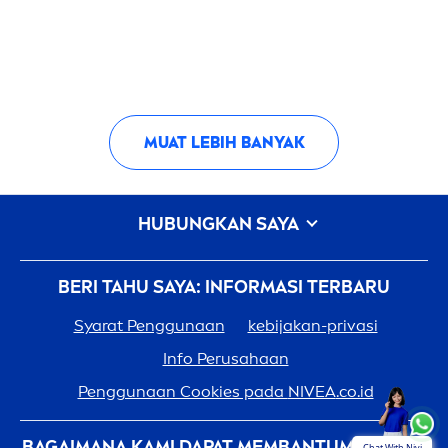
MUAT LEBIH BANYAK
HUBUNGKAN SAYA
BERI TAHU SAYA: INFORMASI TERBARU
Syarat Penggunaan
kebijakan-privasi
Info Perusahaan
Penggunaan Cookies pada
NIVEA
.co.id
BAGAIMANA KAMI DAPAT MEMBANTUMU: LEBIH
Chat With Nivi