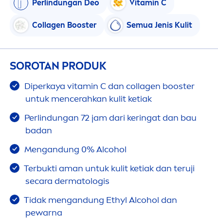
Perlindungan Deo
Vitamin
C
Collagen Booster
Semua Jenis Kulit
SOROTAN PRODUK
Diperkaya
vitamin
C dan collagen booster
untuk
men
cerahkan kulit ketiak
Perlindungan 72 jam dari keringat dan bau
badan
Men
gandung 0% Alcohol
Terbukti aman untuk kulit ketiak dan teruji
secara dermatologis
Tidak
men
gandung Ethyl Alcohol dan
pewarna