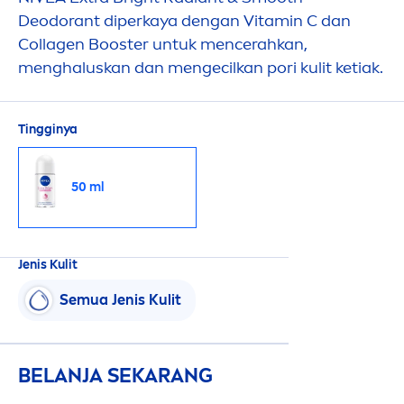
Deodorant diperkaya dengan
Vitamin
C dan
Collagen Booster untuk
men
cerahkan,
men
ghaluskan dan
men
gecilkan pori kulit ketiak.
Tingginya
50 ml
Jenis Kulit
Semua Jenis Kulit
BELANJA SEKARANG