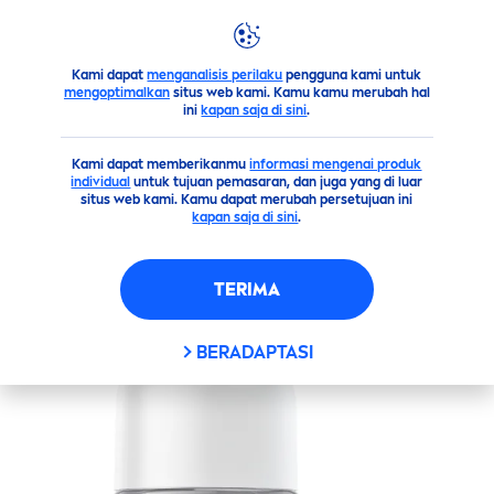
Kami dapat
menganalisis perilaku
pengguna kami untuk
Sekilas Produk Kami
Tubuh
Deodoran
Roll on
NIVE
mengoptimalkan
situs web kami. Kamu kamu merubah hal
ini
kapan saja di sini
.
(181)
Kami dapat memberikanmu
informasi mengenai produk
individual
untuk tujuan pemasaran, dan juga yang di luar
NIVEA
EXTRA BRIGHT
situs web kami. Kamu dapat merubah persetujuan ini
kapan saja di sini
.
RADIANT & SMOOTH
DEODORANT ROLL ON 50ML
TERIMA
BERADAPTASI