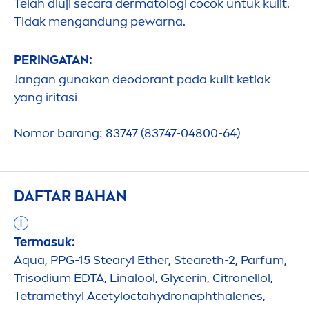
Telah diuji secara dermatologi cocok untuk kulit.
Tidak
men
gandung pewarna.
PERINGATAN:
Jangan gunakan deodorant pada kulit ketiak
yang iritasi
Nomor barang: 83747 (83747-04800-64)
DAFTAR BAHAN
Termasuk:
Aqua
, PPG-15 Stearyl Ether, Steareth-2, Parfum,
Trisodium EDTA, Linalool, Glycerin, Citronellol,
Tetramethyl Acetylocta
hydro
naphthalenes,