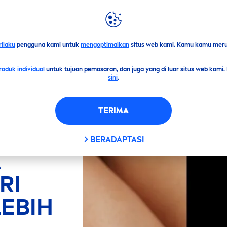
LIGHTS
DUNIA
NIVEA
ringat
rilaku
pengguna kami untuk
mengoptimalkan
situs web kami. Kamu kamu merub
oduk individual
untuk tujuan pemasaran, dan juga yang di luar situs web kami
sini
.
TERIMA
BERADAPTASI
A
RI
LEBIH