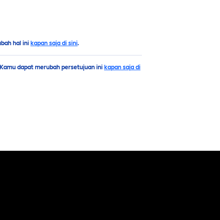
Puncak
ah hal ini
kapan saja di sini
.
. Kamu dapat merubah persetujuan ini
kapan saja di