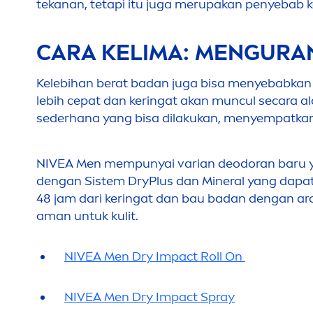
tekanan, tetapi itu juga merupakan penyebab keri
CARA KELIMA:
MEN
GURAN
Kelebihan berat badan juga bisa
men
yebabkan 
lebih cepat dan keringat akan muncul secara 
sederhana yang bisa dilakukan,
men
yempatkan 
NIVEA
Men
mempunyai varian deodoran baru
dengan Sistem DryPlus dan Mineral yang da
48 jam dari keringat dan bau badan dengan a
aman untuk kulit.
NIVEA
Men
Dry Impact Roll On
NIVEA
Men
Dry Impact Spray