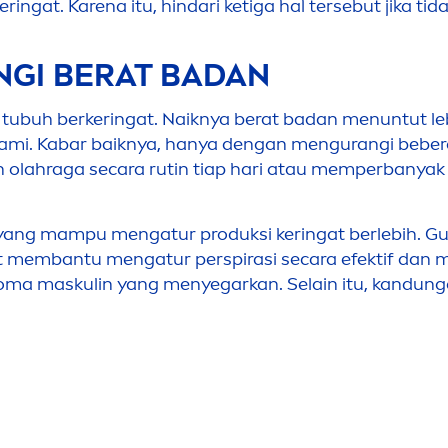
ngat. Karena itu, hindari ketiga hal tersebut jika tida
GI BERAT BADAN
tubuh berkeringat. Naiknya berat badan
men
untut l
alami. Kabar baiknya, hanya dengan
men
gurangi beber
olahraga secara rutin tiap hari atau memperbanyak ja
 yang mampu
men
gatur produksi keringat berlebih. 
pat membantu
men
gatur perspirasi secara efektif dan
roma maskulin yang
men
yegarkan. Selain itu, kandun