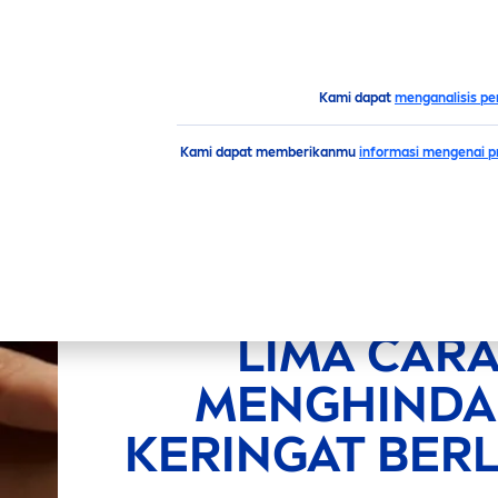
PRODUK
SARAN
HIGH
Saran
Pria
nivea
Men
-lima-alasan-
men
ghindari-ke
Kami dapat
menganalisis pe
Kami dapat memberikanmu
informasi mengenai pr
LIMA CAR
MEN
GHINDA
KERINGAT BER