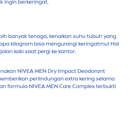
k ingin berkeringat.
ebih banyak tenaga, kenaikan suhu tubuh yang
apa kilogram bisa
men
gurangi keringatmu! Hal
lan kaki saat pergi ke kantor.
Gunakan
NIVEA
MEN
Dry Impact Deodorant
 memberikan perlindungan extra kering selama
gan formula
NIVEA
MEN
Care
Complex terbukti