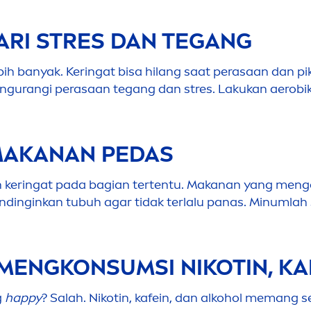
ARI STRES DAN TEGANG
h banyak. Keringat bisa hilang saat perasaan dan pik
n
gurangi perasaan tegang dan stres. Lakukan aerobi
 MAKANAN PEDAS
 keringat pada bagian tertentu. Makanan yang
men
g
n
dinginkan tubuh agar tidak terlalu panas. Minumlah
MEN
GKONSUMSI NIKOTIN, KA
g
happy
? Salah. Nikotin, kafein, dan alkohol memang 