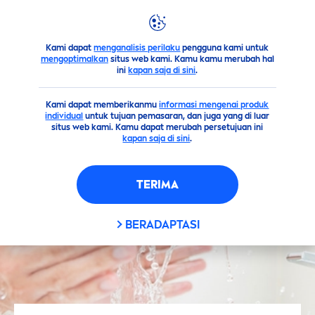
Kami dapat
menganalisis perilaku
pengguna kami untuk
Saran
Perawatan Wajah
Micellair
Xpert - Bersihkan Waj
mengoptimalkan
situs web kami. Kamu kamu merubah hal
ini
kapan saja di sini
.
Kami dapat memberikanmu
informasi mengenai produk
individual
untuk tujuan pemasaran, dan juga yang di luar
situs web kami. Kamu dapat merubah persetujuan ini
kapan saja di sini
.
TERIMA
BERADAPTASI