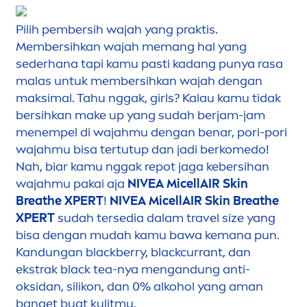
Pilih pembersih wajah yang praktis.
Membersihkan wajah memang hal yang
sederhana tapi kamu pasti kadang punya rasa
malas untuk membersihkan wajah dengan
maksimal. Tahu nggak, girls? Kalau kamu tidak
bersihkan make up yang sudah berjam-jam
men
empel di wajahmu dengan benar, pori-pori
wajahmu bisa tertutup dan jadi berkomedo!
Nah, biar kamu nggak repot jaga kebersihan
wajahmu pakai aja
NIVEA
MicellAIR
Skin
Breathe XPERT
!
NIVEA
MicellAIR
Skin
Breathe
XPERT
sudah tersedia dalam travel size yang
bisa dengan mudah kamu bawa kemana pun.
Kandungan
black
berry,
black
currant, dan
ekstrak
black
tea-nya
men
gandung anti-
oksidan, silikon, dan 0% alkohol yang aman
banget buat kulitmu.