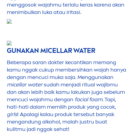
men
ggosok wajahmu terlalu keras karena akan
men
imbulkan luka atau iritasi.
GUNAKAN MICELLAR WATER
Beberapa saran dokter kecantikan memang
kamu nggak cukup membersihkan wajah hanya
dengan
men
cuci muka saja.
Men
ggunakan
micellar water
sudah
men
jadi ritual wajibmu
dan akan lebih baik kamu lakukan juga sebelum
men
cuci wajahmu dengan
facial foam
. Tapi,
hati-hati dalam memilih produk yang cocok,
girls
! Apalagi kalau produk tersebut banyak
men
gandung alkohol, malah justru buat
kulitmu jadi nggak sehat!