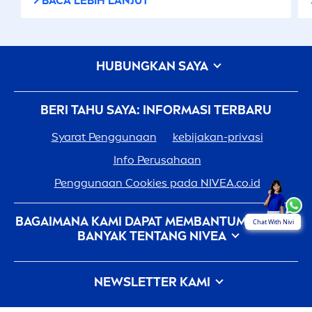
BACA LEBIH LANJUT
HUBUNGKAN SAYA
BERI TAHU SAYA: INFORMASI TERBARU
Syarat Penggunaan
kebijakan-privasi
Info Perusahaan
Penggunaan Cookies pada
NIVEA
.co.id
BAGAIMANA KAMI DAPAT MEMBANTUMU: LEBIH
Chat With Nivi
BANYAK TENTANG
NIVEA
Sejarah
NIVEA
- 100 Tahun Dalam Pembuatannya
NEWSLETTER KAMI
Karir Di Beiersdorf
Bagaimana
NIVEA
Memberikan Sentuhan Pada