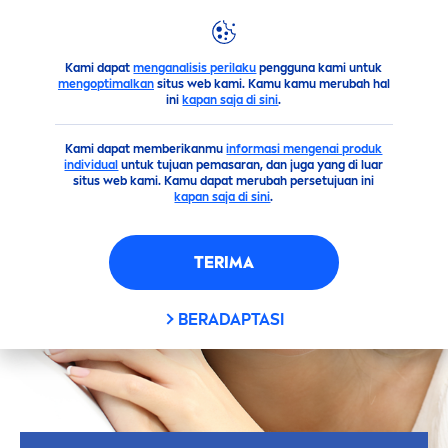
Kami dapat
menganalisis perilaku
pengguna kami untuk
Saran
Kulit
Perawatan Kulit Rutin Sesuai Aktivitasmu
mengoptimalkan
situs web kami. Kamu kamu merubah hal
ini
kapan saja di sini
.
Kami dapat memberikanmu
informasi mengenai produk
individual
untuk tujuan pemasaran, dan juga yang di luar
situs web kami. Kamu dapat merubah persetujuan ini
kapan saja di sini
.
TERIMA
BERADAPTASI