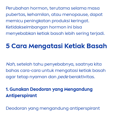
Perubahan hormon, terutama selama masa
pubertas, kehamilan, atau
men
opause, dapat
memicu peningkatan produksi keringat.
Ketidakseimbangan hormon ini bisa
men
yebabkan ketiak basah lebih sering terjadi.
5 Cara
Men
gatasi Ketiak Basah
Nah
, setelah tahu penyebabnya, saatnya kita
bahas cara-cara untuk
men
gatasi ketiak basah
agar tetap nyaman dan
pede
beraktivitas.
1. Gunakan Deodoran yang
Men
gandung
Antiperspirant
Deodoran yang
men
gandung antiperspirant