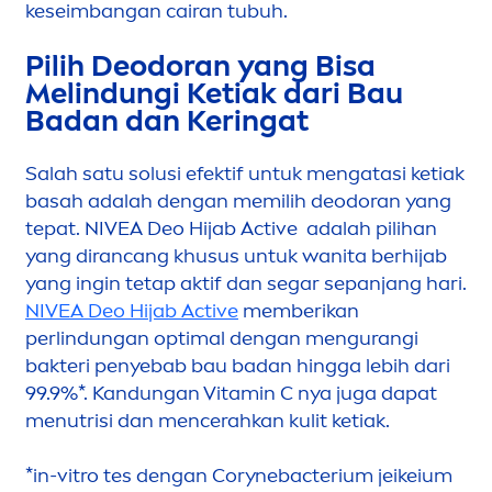
keseimbangan cairan tubuh.
Pilih Deodoran yang Bisa
Melindungi Ketiak dari Bau
Badan dan Keringat
Salah satu solusi efektif untuk
men
gatasi ketiak
basah adalah dengan memilih deodoran yang
tepat.
NIVEA
Deo Hijab
Active
adalah pilihan
yang dirancang khusus untuk wanita berhijab
yang ingin tetap aktif dan segar sepanjang hari.
NIVEA
Deo Hijab
Active
memberikan
perlindungan optimal dengan
men
gurangi
bakteri penyebab bau badan hingga lebih dari
99.9%*. Kandungan
Vitamin
C nya juga dapat
men
utrisi dan
men
cerahkan kulit ketiak.
*in-vitro tes dengan Corynebacterium jeikeium