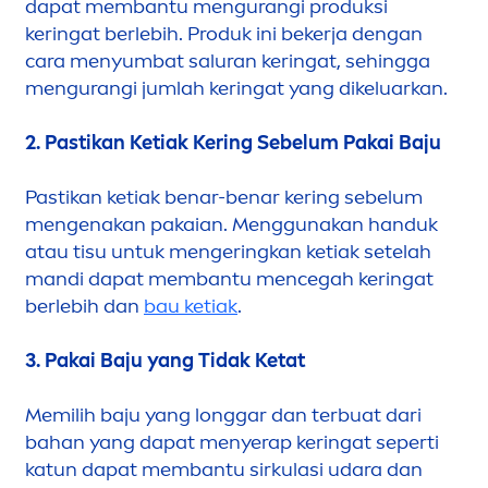
dapat membantu
men
gurangi produksi
keringat berlebih
. Produk ini bekerja dengan
cara
men
yumbat saluran keringat, sehingga
men
gurangi jumlah keringat yang dikeluarkan.
2. Pastikan Ketiak Kering Sebelum Pakai Baju
Pastikan ketiak benar-benar kering sebelum
men
genakan pakaian.
Men
ggunakan handuk
atau tisu untuk
men
geringkan ketiak setelah
mandi dapat membantu
men
cegah keringat
berlebih dan
bau ketiak
.
3. Pakai Baju yang Tidak Ketat
Memilih baju yang longgar dan terbuat dari
bahan yang dapat
men
yerap keringat seperti
katun dapat membantu sirkulasi udara dan