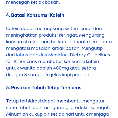
men
cegah ketiak basah.
4. Batasi Konsumsi Kafein
Kafein dapat merangsang sistem saraf dan
men
ingkatkan produksi keringat.
Men
gurangi
konsumsi minuman berkafein dapat membantu
men
gatasi masalah ketiak basah.
Men
gutip
dari
Johns Hopkins Medicine
, Dietary Guidelines
for Americans membatas konsumsi kafein
untuk wanita adalah 400mg atau setara
dengan 3 sampai 5 gelas kopi per hari.
5. Pastikan Tubuh Tetap Terhidrasi
Tetap terhidrasi dapat membantu
men
gatur
suhu tubuh dan
men
gurangi produksi keringat.
Minumlah cukup air setiap hari untuk
men
jaga