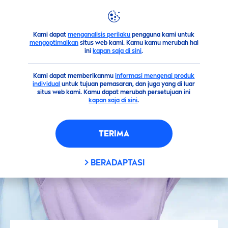
Kami dapat
menganalisis perilaku
pengguna kami untuk
Saran
Kulit
Cara
Men
gatasi Ketiak Basah Saat Beraktivi
mengoptimalkan
situs web kami. Kamu kamu merubah hal
ini
kapan saja di sini
.
Kami dapat memberikanmu
informasi mengenai produk
individual
untuk tujuan pemasaran, dan juga yang di luar
situs web kami. Kamu dapat merubah persetujuan ini
kapan saja di sini
.
TERIMA
BERADAPTASI