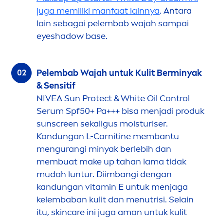
juga memiliki manfaat lainnya
. Antara
lain sebagai pelembab wajah sampai
eyeshadow base.
Pelembab Wajah untuk Kulit Berminyak
& Sensitif
NIVEA
Sun
Protect
&
White
Oil Control
Serum Spf50+ Pa+++ bisa
men
jadi produk
sun
screen sekaligus moisturiser.
Kandungan L-Carnitine membantu
men
gurangi minyak berlebih dan
membuat make up tahan lama tidak
mudah luntur. Diimbangi dengan
kandungan
vitamin
E untuk
men
jaga
kelembaban kulit dan
men
utrisi. Selain
itu,
skin
care
ini juga aman untuk kulit