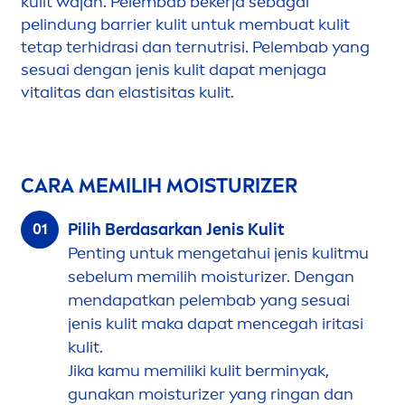
kulit wajah. Pelembab bekerja sebagai
pelindung barrier kulit untuk membuat kulit
tetap terhidrasi dan ternutrisi. Pelembab yang
sesuai dengan jenis kulit dapat
men
jaga
vital
itas dan elastisitas kulit.
CARA MEMILIH MOISTURIZER
Pilih Berdasarkan Jenis Kulit
Penting untuk
men
getahui jenis kulitmu
sebelum memilih moisturizer. Dengan
men
dapatkan pelembab yang sesuai
jenis kulit maka dapat
men
cegah iritasi
kulit.
Jika kamu memiliki kulit berminyak,
gunakan moisturizer yang ringan dan