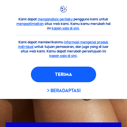
Kami dapat
menganalisis perilaku
pengguna kami untuk
Saran
Krim Pelembab Kulit yang Tidak Memicu Iritasi
mengoptimalkan
situs web kami. Kamu kamu merubah hal
ini
kapan saja di sini
.
Kami dapat memberikanmu
informasi mengenai produk
individual
untuk tujuan pemasaran, dan juga yang di luar
situs web kami. Kamu dapat merubah persetujuan ini
kapan saja di sini
.
TERIMA
BERADAPTASI