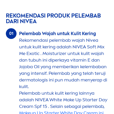
REKO
MEN
DASI PRODUK PELEMBAB
DARI
NIVEA
Pelembab Wajah untuk Kulit Kering
Reko
men
dasi pelembab wajah
Nivea
untuk kulit kering adalah
NIVEA
Soft Mix
Me Exotic . Moisturizer untuk kulit wajah
dan tubuh ini diperkaya
vitamin
E dan
Jojoba Oil yang memberikan kelembaban
yang intensif. Pelembab yang telah teruji
dermatologis ini pun mudah
men
yerap di
kulit.
Pelembab untuk kulit kering lainnya
adalah
NIVEA
White
Make Up Starter Day
Cream Spf 15 . Selain sebagai pelembab,
Makeup Up Starter
White
Day Cream ini