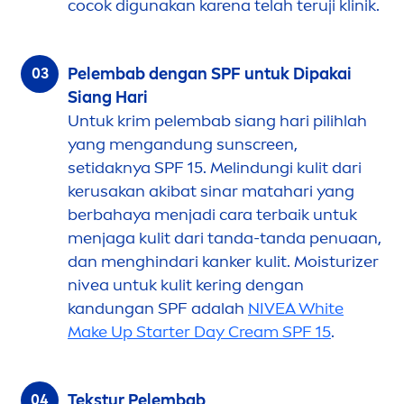
cocok digunakan karena telah teruji klinik.
Pelembab dengan SPF untuk Dipakai
Siang Hari
Untuk krim pelembab siang hari pilihlah
yang
men
gandung
sun
screen,
setidaknya SPF 15. Melindungi kulit dari
kerusakan akibat sinar matahari yang
berbahaya
men
jadi cara terbaik untuk
men
jaga kulit dari tanda-tanda penuaan,
dan
men
ghindari kanker kulit. Moisturizer
nivea
untuk kulit kering dengan
kandungan SPF adalah
NIVEA
White
Make Up Starter Day Cream SPF 15
.
Tekstur Pelembab