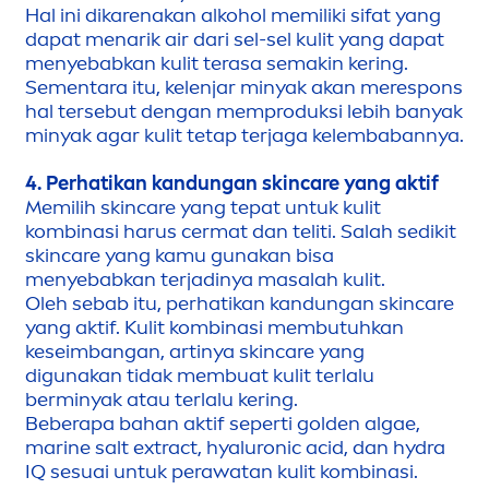
Hal ini dikarenakan alkohol memiliki sifat yang
dapat
men
arik air dari sel-sel kulit yang dapat
men
yebabkan kulit terasa semakin kering.
Se
men
tara itu, kelenjar minyak akan merespons
hal tersebut dengan memproduksi lebih banyak
minyak agar kulit tetap terjaga kelembabannya.
4. Perhatikan kandungan
skin
care
yang aktif
Memilih
skin
care
yang tepat untuk kulit
kombinasi harus cermat dan teliti. Salah sedikit
skin
care
yang kamu gunakan bisa
men
yebabkan terjadinya masalah kulit.
Oleh sebab itu, perhatikan kandungan
skin
care
yang aktif. Kulit kombinasi membutuhkan
keseimbangan, artinya
skin
care
yang
digunakan tidak membuat kulit terlalu
berminyak atau terlalu kering.
Beberapa bahan aktif seperti golden algae,
marine salt extract,
hyaluron
ic acid, dan
hydra
IQ
sesuai untuk perawatan kulit kombinasi.