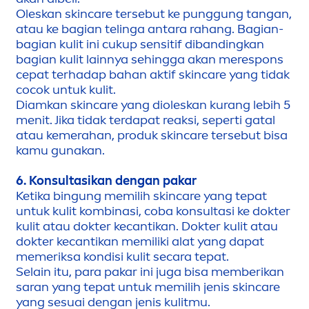
Oleskan
skin
care
tersebut ke punggung tangan,
atau ke bagian telinga antara rahang. Bagian-
bagian kulit ini cukup sensitif dibandingkan
bagian kulit lainnya sehingga akan merespons
cepat terhadap bahan aktif
skin
care
yang tidak
cocok untuk kulit.
Diamkan
skin
care
yang dioleskan kurang lebih 5
men
it. Jika tidak terdapat reaksi, seperti gatal
atau kemerahan, produk
skin
care
tersebut bisa
kamu gunakan.
6. Konsultasikan dengan pakar
Ketika bingung memilih
skin
care
yang tepat
untuk kulit kombinasi, coba konsultasi ke dokter
kulit atau dokter kecantikan. Dokter kulit atau
dokter kecantikan memiliki alat yang dapat
memeriksa kondisi kulit secara tepat.
Selain itu, para pakar ini juga bisa memberikan
saran yang tepat untuk memilih jenis
skin
care
yang sesuai dengan jenis kulitmu.