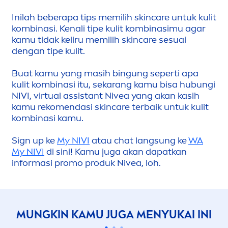
Inilah beberapa tips memilih
skin
care
untuk kulit
kombinasi. Kenali tipe kulit kombinasimu agar
kamu tidak keliru memilih
skin
care
sesuai
dengan tipe kulit.
Buat kamu yang masih bingung seperti apa
kulit kombinasi itu, sekarang kamu bisa hubungi
NIVI, virtual assistant
Nivea
yang akan kasih
kamu reko
men
dasi
skin
care
terbaik untuk kulit
kombinasi kamu.
Sign up ke
My NIVI
atau chat lang
sun
g ke
WA
My NIVI
di sini! Kamu juga akan dapatkan
informasi promo produk
Nivea
, loh.
MUNGKIN KAMU JUGA
MEN
YUKAI INI