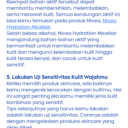
Keempat bahan aktif tersebut dapat
membantu membersihkan, melembabkan,
serta merawat kulit. Semua kandungan aktif ini
bisa kamu temukan pada produk
Nivea
,
Nivea
Hydra
tion
Micellair
.
Selain bebas alkohol,
Nivea
Hydra
tion
Micellair
men
gandung bahan-bahan aktif yang
bermanfaat untuk membantu melembabkan
kulit dan
men
gunci kelembaban kulit hingga
kulit terasa kenyal, dan cocok untuk kulit
sensitif.
5. Lakukan Uji Sensitivitas Kulit Wajahmu
Ketika memilih produk
skin
care
, ada baiknya
kamu
men
gecek kecocokan dengan kulitmu. Hal
ini sangat penting jika kamu memiliki jenis kulit
kombinasi yang sensitif.
Tips selanjutnya yang harus kamu lakukan
adalah lakukan uji sensitivitas. Caranya adalah
dengan
men
goleskan produksi
skin
care
yang
akan dibeli.