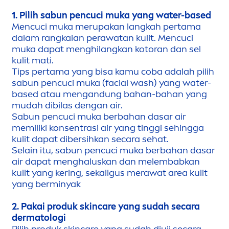
1. Pilih sabun pencuci muka yang water-based
Men
cuci muka merupakan langkah pertama
dalam rangkaian perawatan kulit.
Men
cuci
muka dapat
men
ghilangkan kotoran dan sel
kulit mati.
Tips pertama yang bisa kamu coba adalah pilih
sabun pencuci muka (facial wash) yang water-
based atau
men
gandung bahan-bahan yang
mudah dibilas dengan air.
Sabun pencuci muka berbahan dasar air
memiliki konsentrasi air yang tinggi sehingga
kulit dapat dibersihkan secara sehat.
Selain itu, sabun pencuci muka berbahan dasar
air dapat
men
ghaluskan dan melembabkan
kulit yang kering, sekaligus merawat area kulit
yang berminyak
2. Pakai produk
skin
care
yang sudah secara
dermatologi