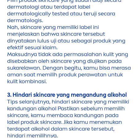
Pilih produk
skin
care
yang sudah diuji secara
dermatologi atau terdapat label
dermatologically tested atau teruji secara
dermatologis.
Nah,
skin
care
yang memiliki label ini
men
jelaskan bahwa
skin
care
tersebut
dinyatakan lulus uji atau sebagai produk yang
efektif sesuai klaim.
Maksudnya tidak ada permasalahan kulit yang
disebabkan oleh
skin
care
yang diujikan pada
sukarelawan. Dengan begitu, kamu bisa merasa
aman saat memilih produk perawatan untuk
kulit kombinasi.
3. Hindari
skin
care
yang
men
gandung alkohol
Tips selanjutnya, hindari
skin
care
yang memiliki
kandungan alkohol Pastikan sebelum memilih
skin
care
, kamu membaca kandungan pada
label produk
skin
care
. Jika kamu
men
emukan
terdapat alkohol dalam
skin
care
tersebut,
hindari memilihnya.