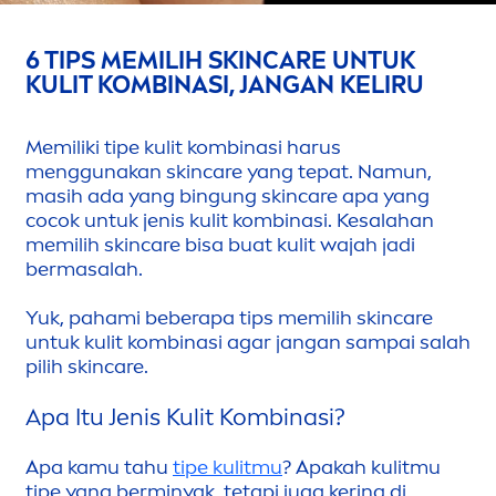
6 TIPS MEMILIH
SKIN
CARE
UNTUK
KULIT KOMBINASI, JANGAN KELIRU
Memiliki tipe kulit kombinasi harus
men
ggunakan
skin
care
yang tepat. Namun,
masih ada yang bingung
skin
care
apa yang
cocok untuk jenis kulit kombinasi. Kesalahan
memilih
skin
care
bisa buat kulit wajah jadi
bermasalah.
Yuk, pahami beberapa tips memilih
skin
care
untuk kulit kombinasi agar jangan sampai salah
pilih
skin
care
.
Apa Itu Jenis Kulit Kombinasi?
Apa kamu tahu
tipe kulitmu
? Apakah kulitmu
tipe yang berminyak, tetapi juga kering di