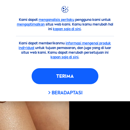
Kami dapat
menganalisis perilaku
pengguna kami untuk
Saran
6 Tips Memilih
Skin
care
untuk Kulit Kombinasi, Jangan
mengoptimalkan
situs web kami. Kamu kamu merubah hal
ini
kapan saja di sini
.
Kami dapat memberikanmu
informasi mengenai produk
individual
untuk tujuan pemasaran, dan juga yang di luar
situs web kami. Kamu dapat merubah persetujuan ini
kapan saja di sini
.
TERIMA
BERADAPTASI