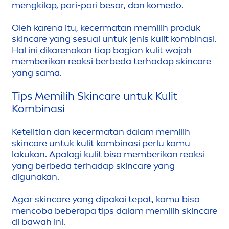
men
gkilap, pori-pori besar, dan komedo.
Oleh karena itu, kecermatan memilih produk
skin
care
yang sesuai untuk jenis kulit kombinasi.
Hal ini dikarenakan tiap bagian kulit wajah
memberikan reaksi berbeda terhadap
skin
care
yang sama.
Tips Memilih
Skin
care
untuk Kulit
Kombinasi
Ketelitian dan kecermatan dalam memilih
skin
care
untuk kulit kombinasi perlu kamu
lakukan. Apalagi kulit bisa memberikan reaksi
yang berbeda terhadap
skin
care
yang
digunakan.
Agar
skin
care
yang dipakai tepat, kamu bisa
men
coba beberapa tips dalam memilih
skin
care
di bawah ini.