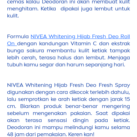
cemas kalau Deodoran ini akan membuat kulit
men
ghitam. Ketika dipakai juga lembut untuk
kulit.
Formula
NIVEA
White
ning Hijab
Fresh
Deo Roll
On
dengan kandungan
Vitamin
C dan ekstrak
bunga sakura membantu kulit ketiak tampak
lebih cerah, terasa halus dan lembut.
Men
jaga
tubuh kamu segar dan harum sepanjang hari.
NIVEA
White
ning Hijab
Fresh
Deo
Fresh
Spray
digunakan dengan cara dikocok terlebih dahulu,
lalu semprotkan ke arah ketiak dengan jarak 15
cm. Biarkan produk benar-benar
men
gering
sebelum
men
genakan pakaian. Saat dipakai
akan terasa sensasi dingin pada ketiak.
Deodoran ini mampu melindungi kamu selama
48 jam dari pemakaian. Keren kan!