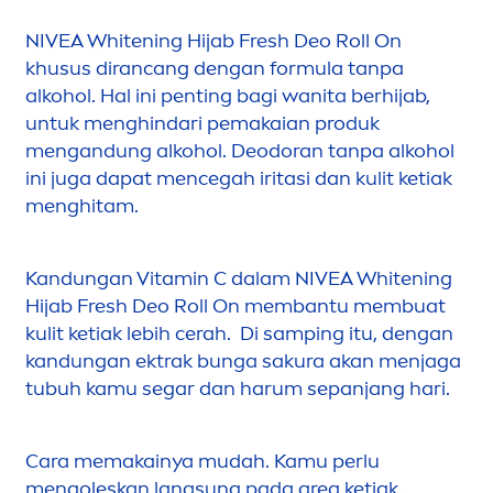
NIVEA
White
ning Hijab
Fresh
Deo Roll On
khusus dirancang dengan formula tanpa
alkohol. Hal ini penting bagi wanita berhijab,
untuk
men
ghindari pemakaian produk
men
gandung alkohol. Deodoran tanpa alkohol
ini juga dapat
men
cegah iritasi dan kulit ketiak
men
ghitam.
Kandungan
Vitamin
C dalam
NIVEA
White
ning
Hijab
Fresh
Deo Roll On membantu membuat
kulit ketiak lebih cerah. Di samping itu, dengan
kandungan ektrak bunga sakura akan
men
jaga
tubuh kamu segar dan harum sepanjang hari.
Cara memakainya mudah. Kamu perlu
men
goleskan lang
sun
g pada area ketiak.