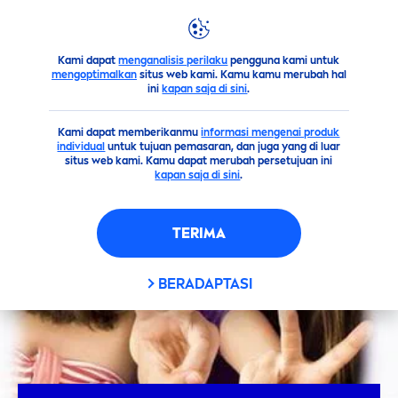
Kami dapat
menganalisis perilaku
pengguna kami untuk
Saran
Deodoran Terbaik Untuk Wanita Berhijab Tanpa Alko
mengoptimalkan
situs web kami. Kamu kamu merubah hal
ini
kapan saja di sini
.
Kami dapat memberikanmu
informasi mengenai produk
individual
untuk tujuan pemasaran, dan juga yang di luar
situs web kami. Kamu dapat merubah persetujuan ini
kapan saja di sini
.
TERIMA
BERADAPTASI