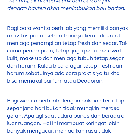
men
umpuk di area ketiak dan bercampur
dengan bakteri akan
men
imbulkan bau badan.
Bagi para wanita berhijab yang memiliki banyak
aktivitas padat sehari-harinya kerap dituntut
men
jaga penampilan tetap
fresh
dan segar. Tak
cuma penampilan, tetapi juga perlu merawat
kulit, make up dan
men
jaga tubuh tetap segar
dan harum. Kalau bicara agar tetap
fresh
dan
harum sebetulnya ada cara praktis yaitu kita
bisa memakai parfum atau Deodoran.
Bagi wanita berhijab dengan pakaian tertutup
sepanjang hari bukan tidak mungkin merasa
gerah. Apalagi saat udara panas dan berada di
luar ruangan. Hal ini membuat keringat lebih
banyak
men
gucur,
men
jadikan rasa tidak