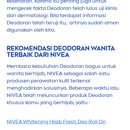
kesehatan. Karena itu penting juga untuk
men
gecek fakta Deodoran telah lulus uji klinis
dan dermatologi. Bila terdapat informasi
Deodoran telah teruji itu, artinya sudah aman
digunakan oleh kita.
REKO
MEN
DASI DEODORAN WANITA
TERBAIK DARI
NIVEA
Membaca kebutuhan Deodoran bagus untuk
wanita berhijab,
NIVEA
sebagai salah satu
produsen perawatan kulit terkenal
men
ghadirkan solusinya. Beberapa waktu lalu
NIVEA
telah meluncurkan produk Deodoran
khusus kamu yang berhijab, yaitu :
NIVEA
White
ning Hijab
Fresh
Deo Roll On