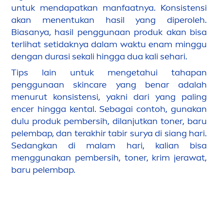
untuk
men
dapatkan manfaatnya. Konsistensi
akan
men
entukan hasil yang diperoleh.
Biasanya, hasil penggunaan produk akan bisa
terlihat setidaknya dalam waktu enam minggu
dengan durasi sekali hingga dua kali sehari.
Tips lain untuk
men
getahui tahapan
penggunaan
skin
care
yang benar adalah
men
urut konsistensi, yakni dari yang paling
encer hingga kental. Sebagai contoh, gunakan
dulu produk pembersih, dilanjutkan toner, baru
pelembap, dan terakhir tabir surya di siang hari.
Sedangkan di malam hari, kalian bisa
men
ggunakan pembersih, toner, krim jerawat,
baru pelembap.