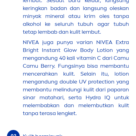
lembut. Sesaat baru keluar, lang
sun
g
keringkan badan dan lang
sun
g oleskan
minyak mineral atau krim oles tanpa
alkohol ke seluruh tubuh agar tubuh
tetap lembab dan kulit lembut.
NIVEA
juga punya varian
NIVEA
Extra
Bright Instant Glow Body Lotion yang
men
gandung 40 kali
vitamin
C dari Camu
Camu Berry. Fungsinya bisa membantu
men
cerahkan kulit. Selain itu, lotion
men
gandung double UV
protect
ion yang
membantu melindungi kulit dari paparan
sinar matahari, serta
Hydra
IQ
untuk
melembabkan dan melembutkan kulit
tanpa terasa lengket.