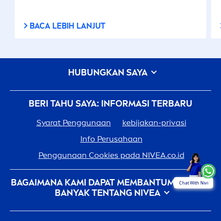
BACA LEBIH LANJUT
HUBUNGKAN SAYA
BERI TAHU SAYA: INFORMASI TERBARU
Syarat Penggunaan
kebijakan-privasi
Info Perusahaan
Penggunaan Cookies pada
NIVEA
.co.id
BAGAIMANA KAMI DAPAT MEMBANTUMU: LEBIH
Chat With Nivi
BANYAK TENTANG
NIVEA
Sejarah
NIVEA
- 100 Tahun Dalam Pembuatannya