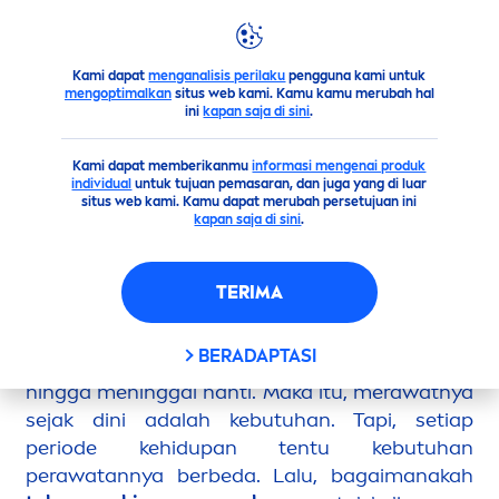
Kami dapat
menganalisis perilaku
pengguna kami untuk
Saran
Banyak Remaja Yang Belum Tahu Tahapan
Skin
car
mengoptimalkan
situs web kami. Kamu kamu merubah hal
ini
kapan saja di sini
.
BANYAK REMAJA YANG
Kami dapat memberikanmu
informasi mengenai produk
BELUM TAHU TAHAPAN
individual
untuk tujuan pemasaran, dan juga yang di luar
situs web kami. Kamu dapat merubah persetujuan ini
SKIN
CARE
YANG BENAR
kapan saja di sini
.
TERIMA
Seperti bagian tubuh lain, kulit adalah organ
BERADAPTASI
terpenting yang melindungi kita sejak bayi
hingga
men
inggal nanti. Maka itu, merawatnya
sejak dini adalah kebutuhan. Tapi, setiap
periode kehidupan tentu kebutuhan
perawatannya berbeda. Lalu, bagaimanakah