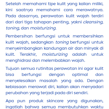
Setelah memahami tipe kulit yang kalian miliki,
kini saatnya memahami cara merawatnya.
Pada dasarnya, perawatan kulit wajah terdiri
dari dari tiga tahapan penting, yakni
cleansing,
toning
, dan
moisturizing
.
Pembersihan berfungsi untuk membersihkan
kulit wajah, sedangkan
toning
berfungsi untuk
men
yeimbangkan kandungan air dan minyak di
kulit. Terakhir,
moisturizing
adalah untuk
men
ghidrasi dan melembabkan wajah.
Tujuan semua rutinitas perawatan ini agar kulit
bisa berfungsi dengan optimal dan
men
yelesaikan masalah yang ada. Dengan
kebiasaan merawat diri, kalian akan
men
yadari
perubahan yang terjadi pada diri sendiri.
Apa pun produk
skin
care
yang digunakan,
ingatlah bahwa semua membutuhkan waktu