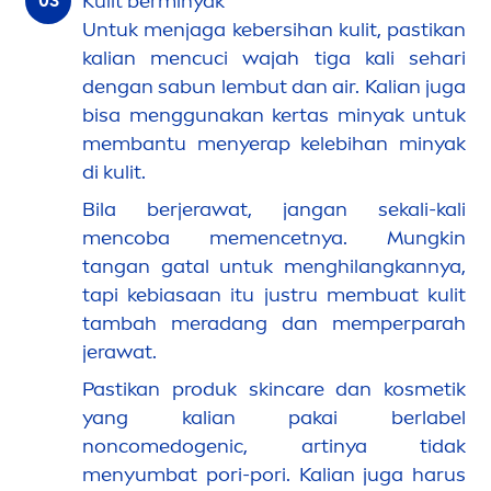
Kulit berminyak
Untuk
men
jaga kebersihan kulit, pastikan
kalian
men
cuci wajah tiga kali sehari
dengan sabun lembut dan air. Kalian juga
bisa
men
ggunakan kertas minyak untuk
membantu
men
yerap kelebihan minyak
di kulit.
Bila berjerawat, jangan sekali-kali
men
coba me
men
cetnya. Mungkin
tangan gatal untuk
men
ghilangkannya,
tapi kebiasaan itu justru membuat kulit
tambah meradang dan memperparah
jerawat.
Pastikan produk
skin
care
dan kosmetik
yang kalian pakai berlabel
noncomedogenic, artinya tidak
men
yumbat pori-pori. Kalian juga harus