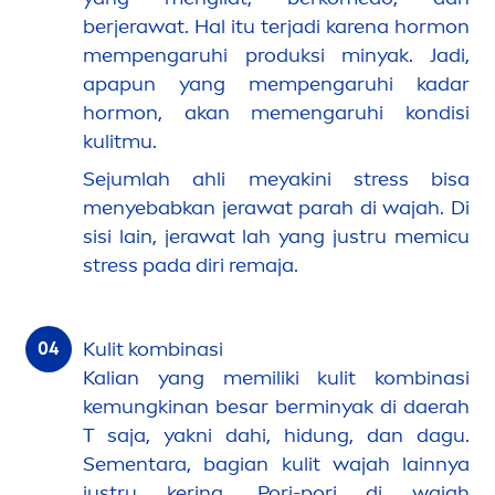
berjerawat. Hal itu terjadi karena hormon
mempengaruhi produksi minyak. Jadi,
apapun yang mempengaruhi kadar
hormon, akan me
men
garuhi kondisi
kulitmu.
Sejumlah ahli meyakini
stress
bisa
men
yebabkan jerawat parah di wajah.
Di
sisi lain, jerawat lah yang justru memicu
stress
pada diri remaja.
Kulit kombinasi
Kalian yang memiliki kulit kombinasi
kemungkinan besar berminyak di daerah
T saja, yakni dahi, hidung, dan dagu.
Se
men
tara, bagian kulit wajah lainnya
justru kering. Pori-pori di wajah