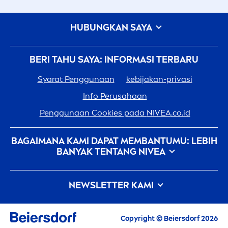
HUBUNGKAN SAYA
BERI TAHU SAYA: INFORMASI TERBARU
Syarat Penggunaan
kebijakan-privasi
Info Perusahaan
Penggunaan Cookies pada
NIVEA
.co.id
BAGAIMANA KAMI DAPAT MEMBANTUMU: LEBIH
BANYAK TENTANG
NIVEA
Sejarah
NIVEA
- 100 Tahun Dalam Pembuatannya
NEWSLETTER KAMI
Karir Di Beiersdorf
Bagaimana
NIVEA
Memberikan Sentuhan Pada
Semua berita terbaru, tips perawatan, inspirasi
Alam
Copyright © Beiersdorf 2026